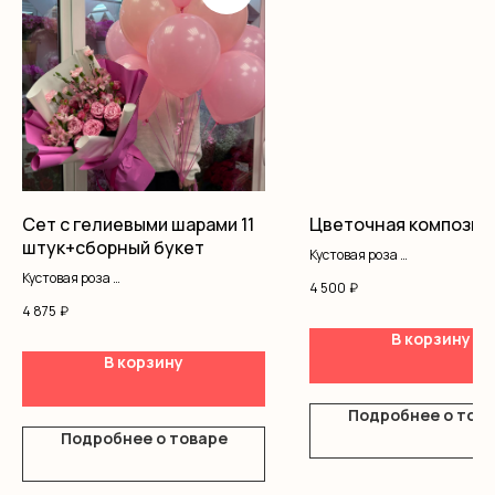
Сет с гелиевыми шарами 11
Цветочная композиц
штук+сборный букет
Кустовая роза
Хризантемы
Кустовая роза
4 500
₽
Гипсофила
Альстромерия
4 875
₽
Оазис
Диантус
Сумочка
В корзину
Оформление
Гелиевые шары
В корзину
Подробнее о тов
Подробнее о товаре