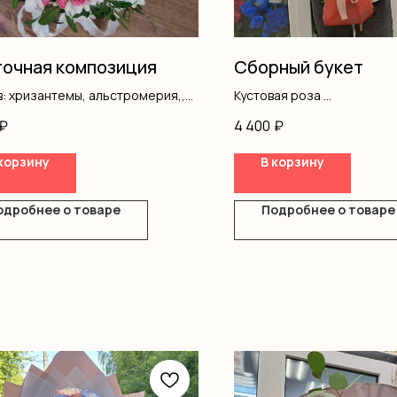
очная композиция
Сборный букет
: хризантемы, альстромерия,,
Кустовая роза
ая роза, писташ, коробка, оазис
Писташ
₽
4 400
₽
Оформление
корзину
В корзину
одробнее о товаре
Подробнее о товаре