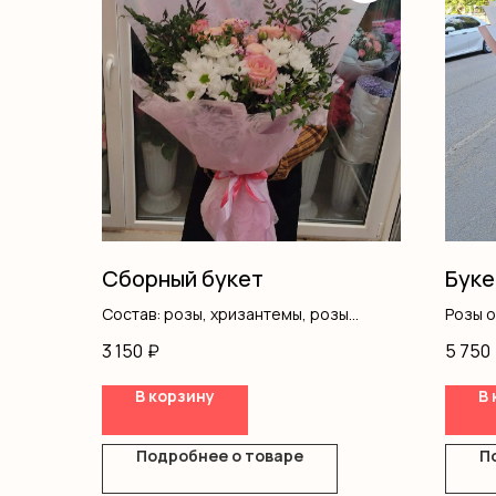
Сборный букет
Буке
Состав: розы, хризантемы, розы
Розы 
кустовые, писташ, оформление
Оформ
3 150
₽
5 750
В корзину
В 
Подробнее о товаре
П