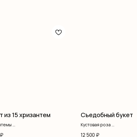
т из 15 хризантем
Съедобный букет
нтемы
Кустовая роза
ление
Писташ
₽
12 500
₽