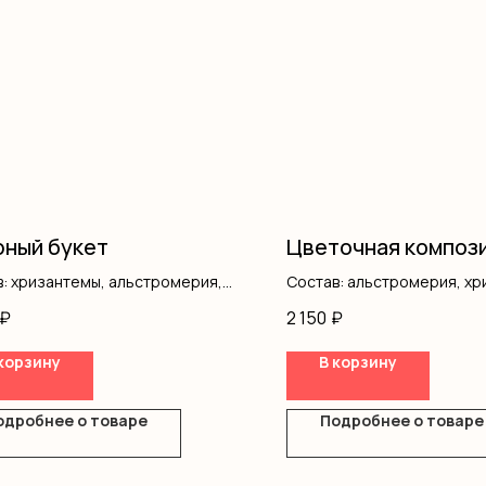
ный букет
Цветочная композ
: хризантемы, альстромерия,
Состав: альстромерия, хр
ика, писташ, оформление
роза кустовая, писташ, ко
₽
2 150
₽
корзину
В корзину
одробнее о товаре
Подробнее о товаре