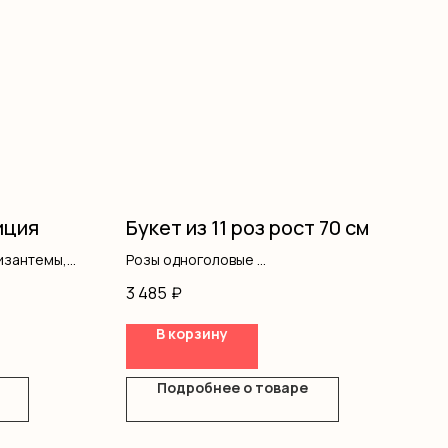
иция
Букет из 11 роз рост 70 см
изантемы,
Розы одноголовые
робка, оазис
Оформление
3 485
₽
В корзину
Подробнее о товаре