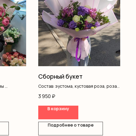
Сборный букет
зы
Состав: эустома, кустовая роза, роза
одноголовая, писташ, оформление
3 950
₽
В корзину
Подробнее о товаре