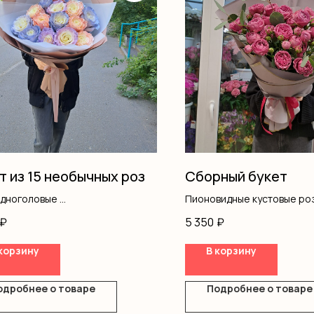
т из 15 необычных роз
Сборный букет
одноголовые
Пионовидные кустовые ро
ление
Эвкалипт
₽
5 350
₽
Оформление
корзину
В корзину
одробнее о товаре
Подробнее о товаре