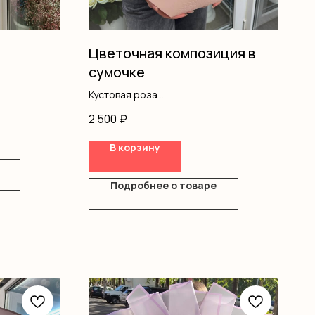
Цветочная композиция в
сумочке
Кустовая роза
Хризантемы
2 500
₽
Диантус
Писташ
В корзину
Оазис
Сумочка
Размер 25×30
Подробнее о товаре