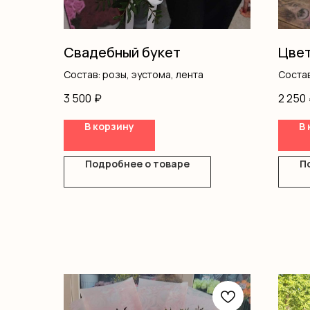
Свадебный букет
Цвет
Состав: розы, эустома, лента
Состав
кустов
3 500
₽
2 250
В корзину
В 
Подробнее о товаре
П