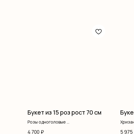
Букет из 15 роз рост 70 см
Буке
Розы одноголовые
Хриза
Оформление
Оформ
4 700
₽
5 975