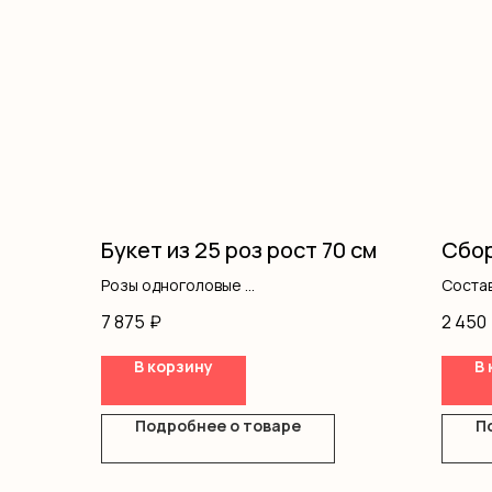
Букет из 25 роз рост 70 см
Сбор
Розы одноголовые
Состав
Оформление
гвозд
7 875
₽
2 450
В корзину
В 
Подробнее о товаре
П