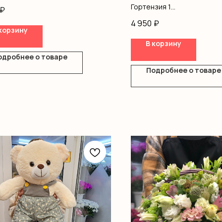
ромерия
Гортензия 1
₽
ление
Хризантемы 4
4 950
₽
Рускус 4
корзину
Оформление
В корзину
одробнее о товаре
Подробнее о товаре