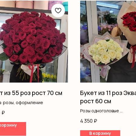
т из 55 роз рост 70 см
Букет из 11 роз Эк
рост 60 см
в: розы, оформление
Розы одноголовые
0
₽
Оформление
4 350
₽
корзину
В корзину