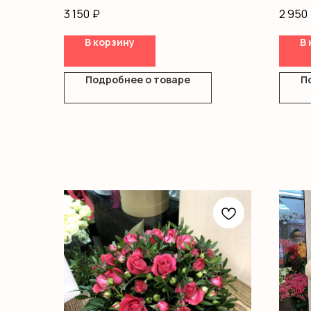
кустовые, писташ, оформление
Альст
3 150
₽
2 950
Оформ
В корзину
В 
Подробнее о товаре
П