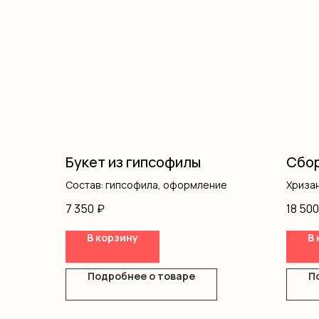
Букет из гипсофилы
Сбор
Состав: гипсофила, оформление
Хриза
Гипсо
7 350
₽
18 500
Розы 
Розы 
В корзину
В 
Оформ
Подробнее о товаре
П