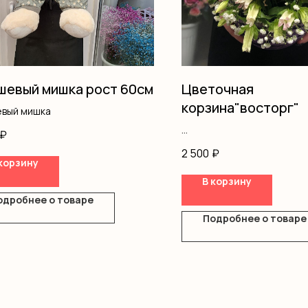
евый мишка рост 60см
Цветочная
корзина"восторг"
вый мишка
₽
Кампанула
2 500
₽
Астранция
корзину
Эустома
В корзину
Гипсофила
одробнее о товаре
Оазис
Корзина
Подробнее о товаре