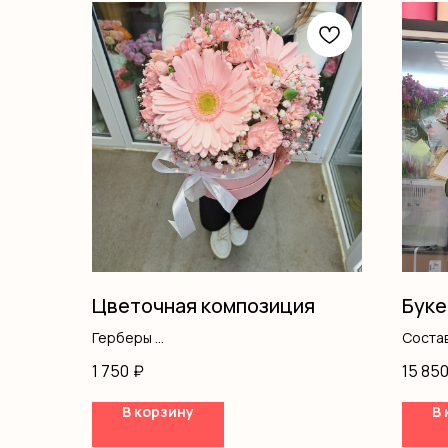
Цветочная композиция
Буке
Герберы
Соста
Гипсофила
1 750
₽
15 85
Диантус
Оазис
В корзину
В 
Коробка