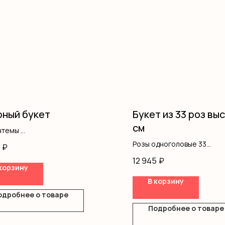
ный букет
Букет из 33 роз вы
см
нтемы
фила
Розы одноголовые 33
₽
кустовые
Оформление тишью 1
12 945
₽
одноголовые
Оформление крафт 1
корзину
ление
В корзину
одробнее о товаре
Подробнее о товаре