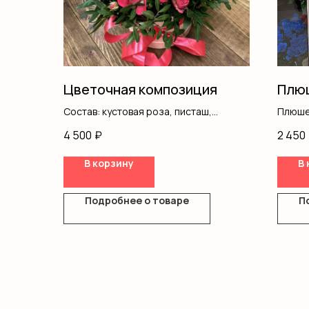
Цветочная композиция
Плюш
Состав: кустовая роза, писташ,
Плюше
коробка, оазис
4 500
₽
2 450
В корзину
В 
Подробнее о товаре
П