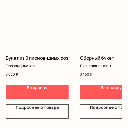
Букет из 9 пионовидных роз
Сборный букет
Пионовидные розы
Пионовидные розы
Оформление
Альстромерия
3 650
₽
3 450
₽
Танацетум
Хризантемы
Диантус
В корзину
В корзину
Оформление
Подробнее о товаре
Подробнее о тов