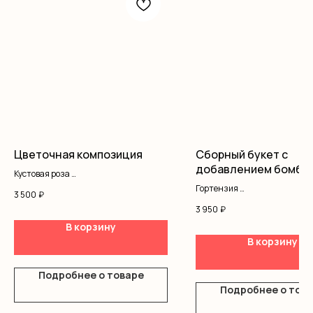
Цветочная композиция
Сборный букет с
добавлением бомби
Кустовая роза
гортензией
Хризантемы
Гортензия
3 500
₽
Гипсофила
Гипсофила
3 950
₽
Писташ
Писташ
Герберы
В корзину
Оформление
В корзину
Подробнее о товаре
Подробнее о тов