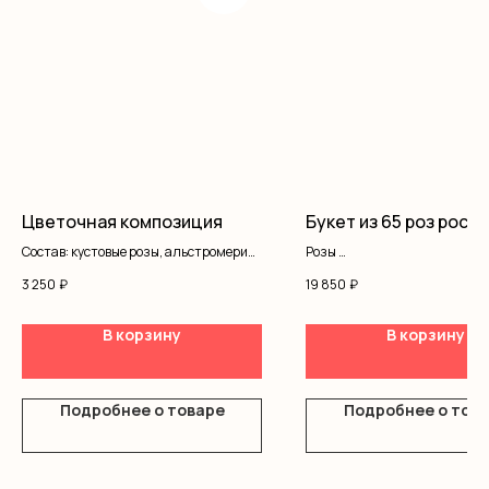
Цветочная композиция
Букет из 65 роз рост 
Состав: кустовые розы, альстромерия,
Розы
писташ, оазис, коробка
Оформление
3 250
₽
19 850
₽
В корзину
В корзину
Подробнее о товаре
Подробнее о тов