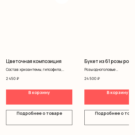
Цветочная композиция
Букет из 61 розы рост
Состав: хризантемы, гипсофила,
Розы одноголовые
писташ, оазис, коробка
Оформление
2 450
₽
24 500
₽
В корзину
В корзину
Подробнее о товаре
Подробнее о тов