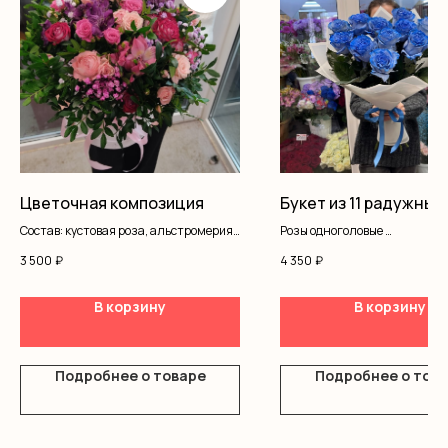
Цветочная композиция
Букет из 11 радужных
Состав: кустовая роза, альстромерия,
Розы одноголовые
писташ, гипсофила, коробка, оазис
Оформление
3 500
₽
4 350
₽
В корзину
В корзину
Подробнее о товаре
Подробнее о тов