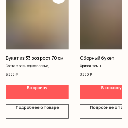
Букет из 33 роз рост 70 см
Сборный букет
Состав: розы одноголовые,
Хризантемы
оформление
Кустовая роза
8 255
₽
3 250
₽
Альстромерия
Оформление
В корзину
В корзину
Подробнее о товаре
Подробнее о тов