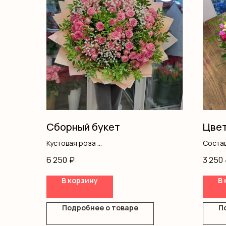
Сборный букет
Цвет
Кустовая роза
Соста
Гипсофила
хризан
6 250
₽
3 250
Писташ
кустов
Оформление
В корзину
В 
Подробнее о товаре
П