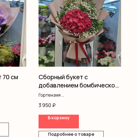
т 70 см
Сборный букет с
добавлением бомбической
гортензией
Гортензия
Гипсофила
3 950
₽
Писташ
Оформление
В корзину
Подробнее о товаре