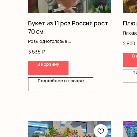
Букет из 11 роз Россия рост
Плюш
70 см
Плюше
Розы одноголовые
2 900
Оформление
3 635
₽
В 
В корзину
П
Подробнее о товаре