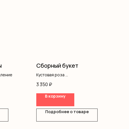
ы
Сборный букет
мление
Кустовая роза
Гипсофила
3 350
₽
Оформление
В корзину
Подробнее о товаре