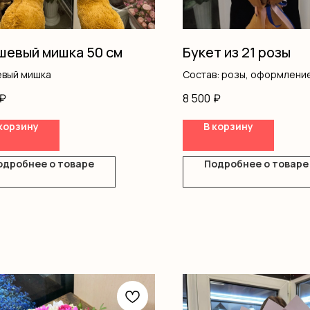
евый мишка 50 см
Букет из 21 розы
вый мишка
Состав: розы, оформлени
₽
8 500
₽
корзину
В корзину
одробнее о товаре
Подробнее о товаре