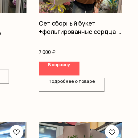
Сет сборный букет
+фольгированные сердца 5
е
штук
Герберы
7 000
₽
Лилия
Рускус
В корзину
Танацетум
Розы одноголовые
Вероника
Подробнее о товаре
Оформление
Фольгированные шары