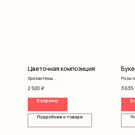
Цветочная композиция
Буке
Хризантемы
Розы 
Гипсофила
Оформ
2 500
₽
3 635
Оазис
Коробка
В корзину
В 
Подробнее о товаре
П