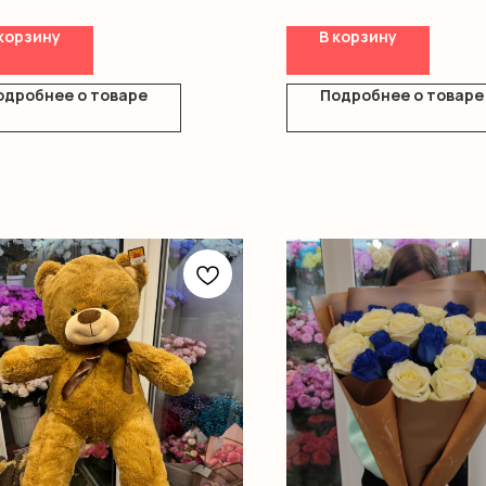
ромерия
фила
корзину
В корзину
ры
ление
одробнее о товаре
Подробнее о товаре