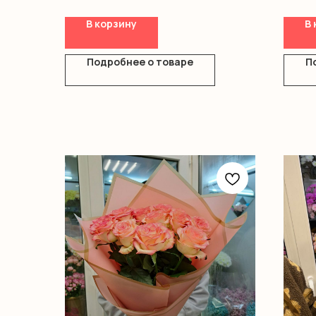
утончённости. Идеальный подарок для
Альст
особых моментов!
Гипсо
В корзину
В 
Гербе
Состав:
Оформ
Кустовая роза 15
Подробнее о товаре
П
Оформление тишью 1
Оформление плёнка матовая 1