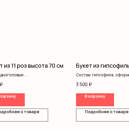
т из 11 роз высота 70 см
Букет из гипсофил
одноголовые
Состав: гипсофила, офор
ление
₽
3 500
₽
корзину
В корзину
одробнее о товаре
Подробнее о товаре