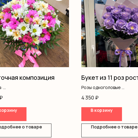
очная композиция
Букет из 11 роз рос
в:
Розы одноголовые
темы, гипсофилы, роза
Оформление
₽
4 350
₽
ая, писташ, коробка, оазис
корзину
В корзину
одробнее о товаре
Подробнее о товаре