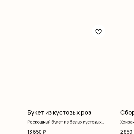
Букет из кустовых роз
Сбор
Роскошный букет из белых кустовых
Хриза
роз — воплощение чистоты и
Диант
13 650
₽
2 850