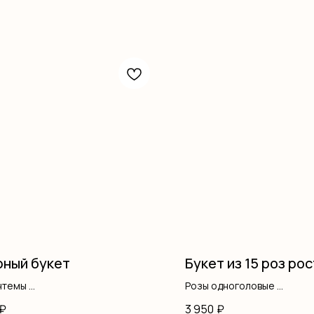
ный букет
Букет из 15 роз рос
нтемы
Розы одноголовые
ус
Оформление
₽
3 950
₽