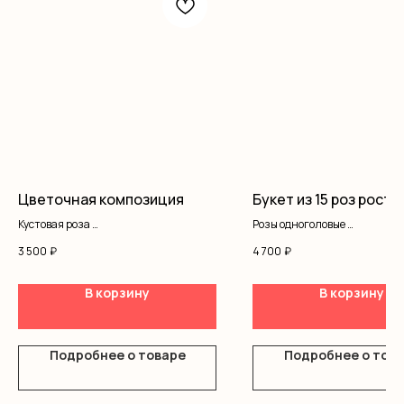
Цветочная композиция
Букет из 15 роз рост 
Кустовая роза
Розы одноголовые
Гипсофила
Оформление
3 500
₽
4 700
₽
Оазис
Коробка
В корзину
В корзину
Подробнее о товаре
Подробнее о тов