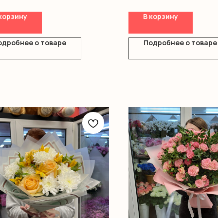
Пионы
ка
Розы одноголовые
корзину
В корзину
Альстромерия
Оформление
одробнее о товаре
Подробнее о товаре