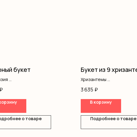
ный букет
Букет из 9 хризант
нзия
Хризантемы
ромерия
Оформление
₽
3 635
₽
нтемы
ление
корзину
В корзину
одробнее о товаре
Подробнее о товаре