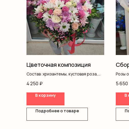
Цветочная композиция
Сбор
Состав: хризантемы, кустовая роза,
Розы 
гипсофила, писташ, коробка, оазис
Гипсо
4 250
₽
5 650
Оформ
В корзину
В 
Подробнее о товаре
П