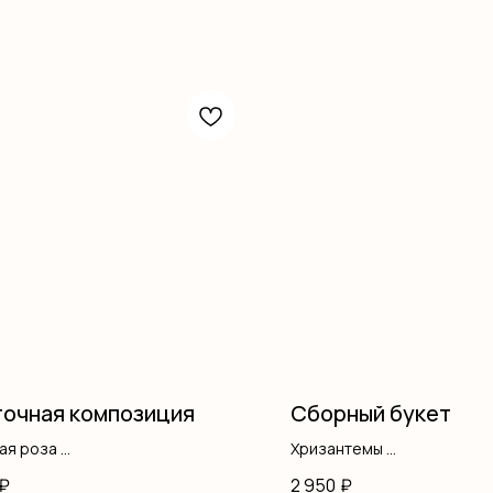
очная композиция
Сборный букет
вая роза
Хризантемы
фила
Гипсофила
₽
2 950
₽