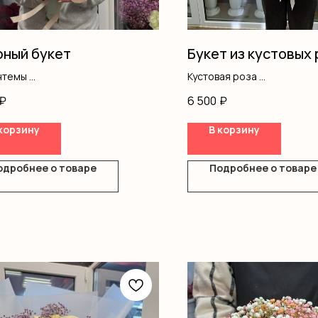
ный букет
Букет из кустовых 
нтемы
Кустовая роза
ромерия
Писташ
₽
6 500
₽
одноголовые
Оформление
корзину
В корзину
одробнее о товаре
Подробнее о товаре