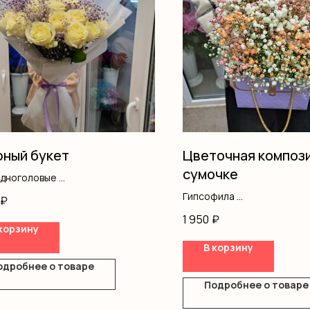
ный букет
Цветочная компози
сумочке
одноголовые
фила
Гипсофила
₽
ление
Оазис
1 950
₽
Сумочка
корзину
В корзину
одробнее о товаре
Подробнее о товаре