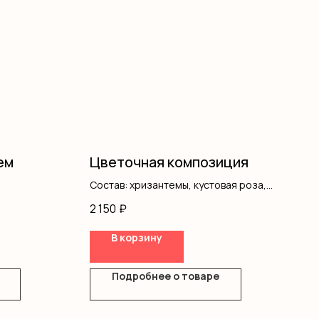
ем
Цветочная композиция
Состав: хризантемы, кустовая роза,
писташ, гипсофила, оазис, коробка
2 150
₽
В корзину
Подробнее о товаре