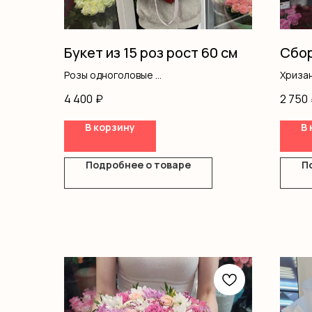
Букет из 15 роз рост 60 см
Сбор
Розы одноголовые
Хриза
Оформление
Альст
4 400
₽
2 750
Розы 
В корзину
В 
Подробнее о товаре
П