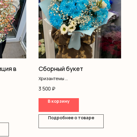
ция в
Сборный букет
Хризантемы
Эустома
3 500
₽
Гипсофила
Оформление
В корзину
Подробнее о товаре