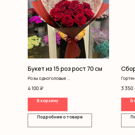
Букет из 15 роз рост 70 см
Сбор
Розы одноголовые
Горте
Оформление
Альст
4 100
₽
3 350
Хриза
Оформ
В корзину
В 
Подробнее о товаре
П