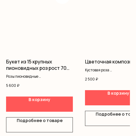
Букет из 15 крупных
Цветочная композиц
пионовидных роз рост 70
Кустовая роза
см
Танацетум
Розы пионовидные
2 500
₽
Гипсофила
Оформление
5 600
₽
Хризантемы
Оазис
В корзину
Коробка
В корзину
Подробнее о тов
Подробнее о товаре