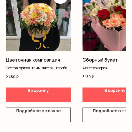
Цветочная композиция
Сборный букет
Состав: хризантемы, писташ, коробка,
Альстромерия
оазис
Диантус
2 450
₽
3 150
₽
Розы одноголовые
Хризантемы
Оформление
В корзину
В корзину
Подробнее о товаре
Подробнее о тов