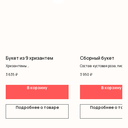
Букет из 9 хризантем
Сборный букет
Хризантемы
Состав: кустовая роза, писта
Оформление
альстромерия, гипсофила,
3 635
₽
3 950
₽
оформление
В корзину
В корзину
Подробнее о товаре
Подробнее о тов