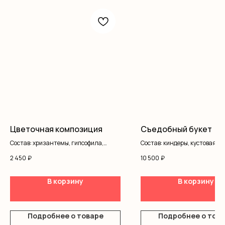
Цветочная композиция
Съедобный букет
Состав: хризантемы, гипсофила,
Состав: киндеры, кустовая ро
писташ, оазис, коробка
писташ, оформление
2 450
₽
10 500
₽
В корзину
В корзину
Подробнее о товаре
Подробнее о тов