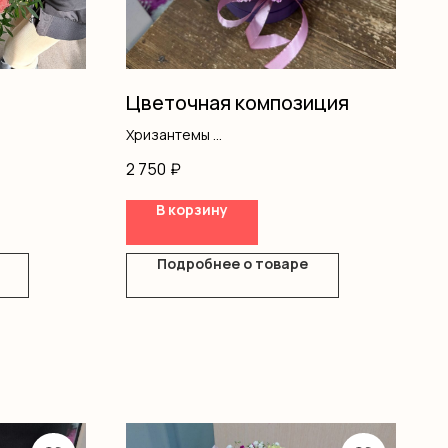
Цветочная композиция
Хризантемы
Гипсофила
2 750
₽
Кустовая роза
Диантус
В корзину
Оазис
Коробка
Подробнее о товаре