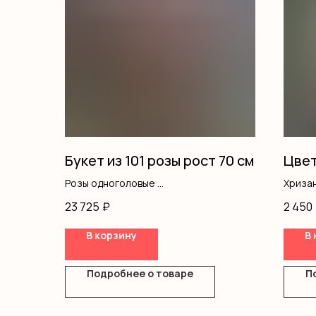
Букет из 101 розы рост 70 см
Цвет
Розы одноголовые
Хриза
Оформление
Кусто
23 725
₽
2 450
Писта
Оазис
В корзину
В 
Короб
Подробнее о товаре
П