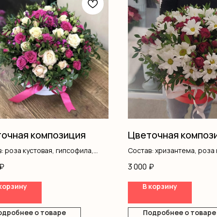
очная композиция
Цветочная композ
: роза кустовая, гипсофила,
Состав: хризантема, роза 
ш
писташ, оазис, коробка
₽
3 000
₽
корзину
В корзину
одробнее о товаре
Подробнее о товаре