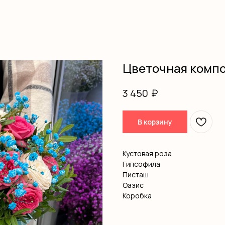
Цветочная комп
₽
3 450
В корзину
Кустовая роза
Гипсофила
Писташ
Оазис
Коробка