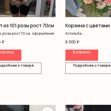
т из 101 розы рост 70см
Корзина с цветами
: розы рост 70 см, оформление
Астильба
Альстромерия
5
₽
6 500
₽
Кустовая роза
Роза одноголовая
корзину
В корзину
Гипсофила
Хризантемы
Эустома
одробнее о товаре
Подробнее о товаре
Писташ
Оазис
Корзина