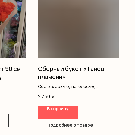
ст 90 см
Сборный букет «Танец
пламени»
е
Состав: розы одноголосые,
альстромерия, писташ, оформление
2 750
₽
В корзину
Подробнее о товаре