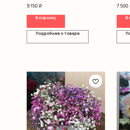
Оформление
писташ
9 150
₽
7 500
В корзину
В 
Подробнее о товаре
П