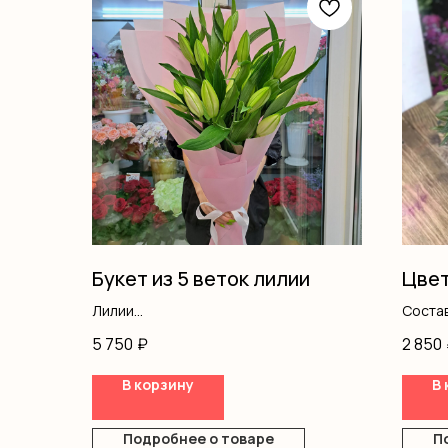
Букет из 5 веток лилии
Цвет
Лилии
Состав
Оформление
писта
5 750
₽
2 850
В корзину
В 
Подробнее о товаре
П