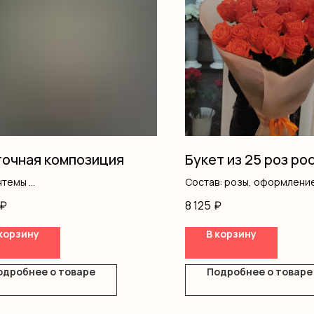
очная композиция
Букет из 25 роз ро
нтемы
Состав: розы, оформлени
вая роза
₽
8 125
₽
ш
корзину
В корзину
ка
одробнее о товаре
Подробнее о товаре