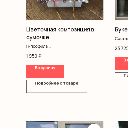
Цветочная композиция в
Буке
сумочке
Состав
Гипсофила
23 72
Оазис
1 950
₽
Сумочка
В 
В корзину
П
Подробнее о товаре