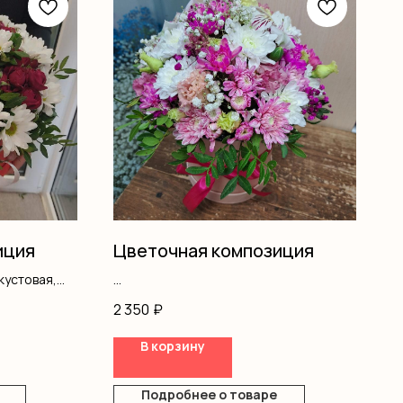
иция
Цветочная композиция
кустовая,
Хризантемы
2 350
₽
Эустома
Альстромерия
В корзину
Гипсофила
Писташ
Коробка
Подробнее о товаре