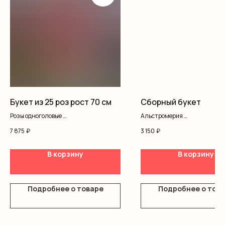
Букет из 25 роз рост 70 см
Сборный букет
Розы одноголовые
Альстромерия
Оформление
Кустовая роза
7 875
₽
3 150
₽
Оформление
В корзину
В корзину
Подробнее о товаре
Подробнее о тов