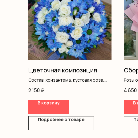
Цветочная композиция
Сбор
Состав: хризантема, кустовая роза,
Розы 
писташ, коробка, оазис
Оформ
2 150
₽
4 650
В корзину
В 
Подробнее о товаре
П