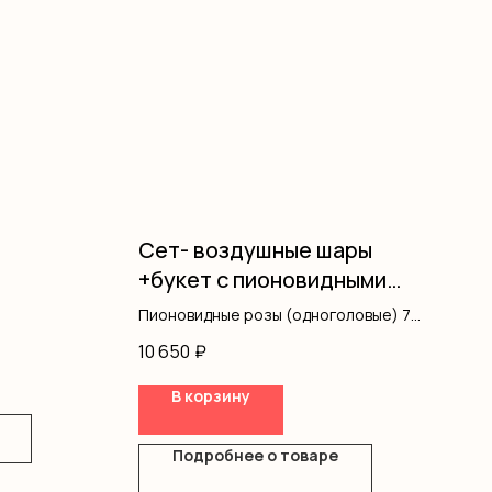
Сет- воздушные шары
+букет с пионовидными
розами
Пионовидные розы (одноголовые) 7
Оформление тишью 1
10 650
₽
Оформление плёнка полупрозрачная 1
Фольгированные шары 2
В корзину
Гелиевые шары 13
Подробнее о товаре