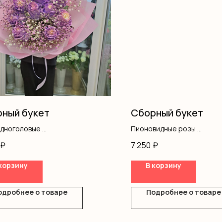
ный букет
Сборный букет
одноголовые
Пионовидные розы
ление
Альстромерия
₽
7 250
₽
Оформление
корзину
В корзину
одробнее о товаре
Подробнее о товаре