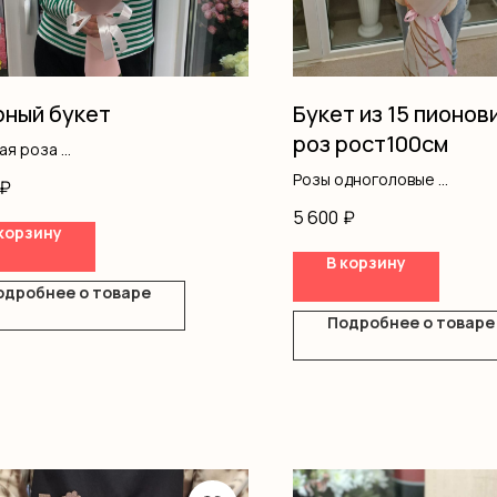
ный букет
Букет из 15 пионо
роз рост100см
вая роза
нтемы кустовые
Розы одноголовые
₽
ромерия
Оформление
5 600
₽
ление
корзину
В корзину
одробнее о товаре
Подробнее о товаре