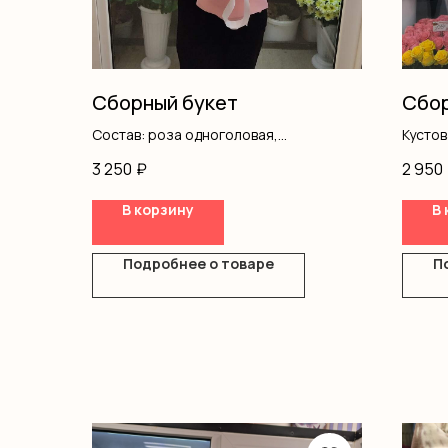
Сборный букет
Сбор
Состав: роза одноголовая,
Кусто
хризантема, гипсофила, роза
Хриза
3 250
₽
2 950
кустовая, писташ, оформление
Альст
Оформ
В корзину
В 
Подробнее о товаре
П