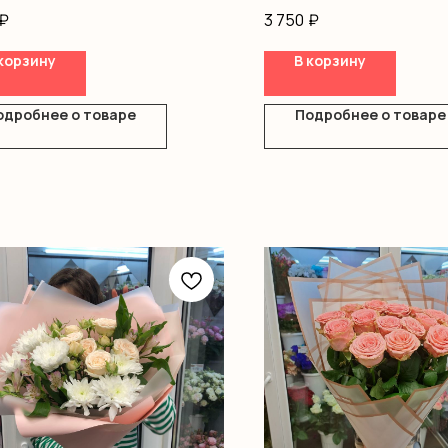
Хризантемы
₽
3 750
₽
ка
Кустовая роза
Альстромерия
корзину
В корзину
Оформление
одробнее о товаре
Подробнее о товаре