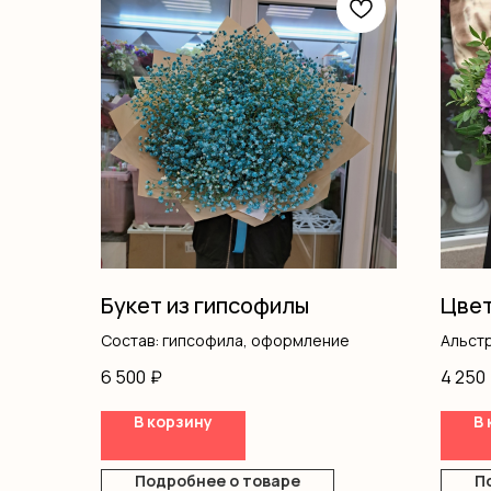
Букет из гипсофилы
Цвет
Состав: гипсофила, оформление
Альст
Хриза
6 500
₽
4 250
Диант
Писта
В корзину
В 
Оазис
Топпе
Короб
Подробнее о товаре
П