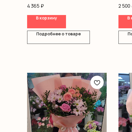
Оформление
Оазис
4 365
₽
2 500
Короб
В корзину
В 
Подробнее о товаре
П