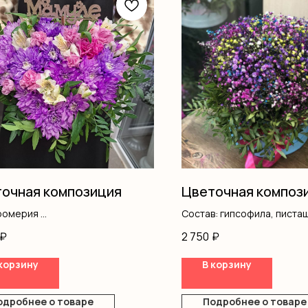
очная композиция
Цветочная композ
ромерия
Состав: гипсофила, писта
нтемы
₽
2 750
₽
ус
ш
корзину
В корзину
р
ка
одробнее о товаре
Подробнее о товаре