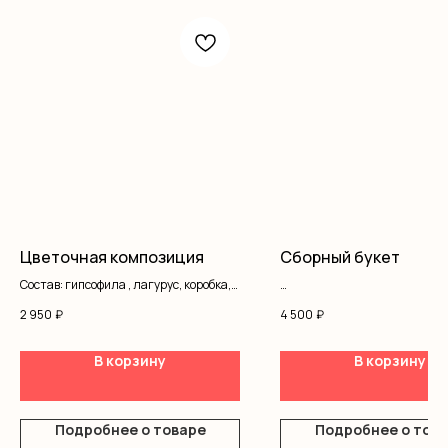
Цветочная композиция
Сборный букет
Состав: гипсофила , лагурус, коробка,
оазис
Гортензия
2 950
₽
4 500
₽
Фрезия
Матиолла
Антиринум
В корзину
В корзину
Эустома
Диантус
Кустовая роза
Подробнее о товаре
Подробнее о тов
Эвкалипт
Оформление