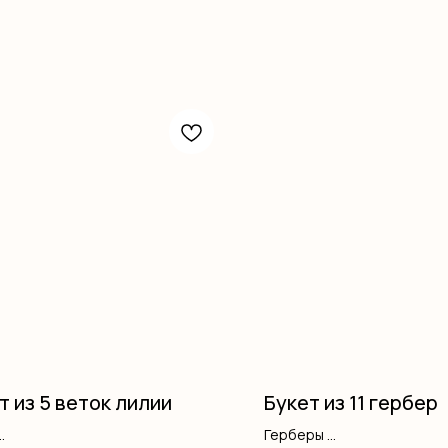
т из 5 веток лилии
Букет из 11 гербер
Герберы