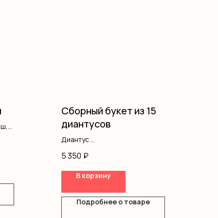
м
Сборный букет из 15
диантусов
аш,
Диантус
Гипсофила
5 350
₽
Оформление
В корзину
Подробнее о товаре