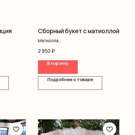
иция
Сборный букет с матиоллой
Матиолла
Эустома
2 950
₽
Оформление
В корзину
Подробнее о товаре