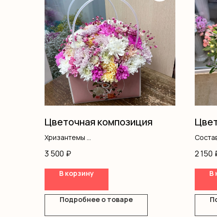
Цветочная композиция
Цвет
Хризантемы
Состав
Гипсофила
писташ
3 500
₽
2 150
Оазис
Сумочка
В корзину
В 
Подробнее о товаре
П