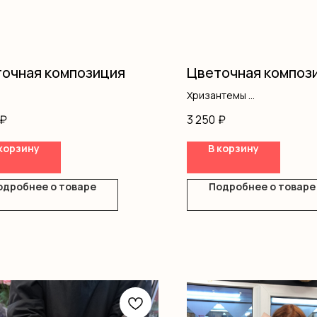
очная композиция
Цветочная композ
Хризантемы
Кустовая роза
₽
3 250
₽
Диантус
Писташ
корзину
В корзину
Оазис
Коробка
одробнее о товаре
Подробнее о товаре