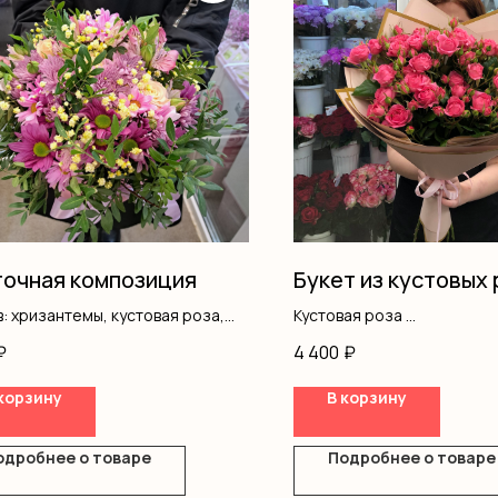
очная композиция
Букет из кустовых 
: хризантемы, кустовая роза,
Кустовая роза
, гипсофила, оазис, коробка
Оформление
₽
4 400
₽
корзину
В корзину
одробнее о товаре
Подробнее о товаре