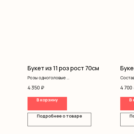
Букет из 11 роз рост 70см
Буке
Розы одноголовые
Состав
Оформление
оформ
4 350
₽
4 700
В корзину
В 
Подробнее о товаре
П