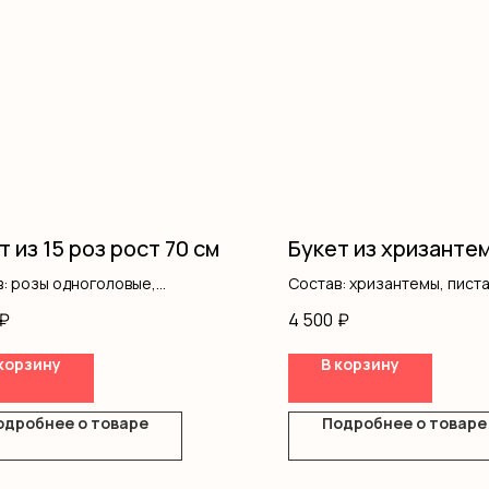
т из 15 роз рост 70 см
Букет из хризанте
: розы одноголовые,
Состав: хризантемы, пист
ление
оформление
₽
4 500
₽
корзину
В корзину
одробнее о товаре
Подробнее о товаре