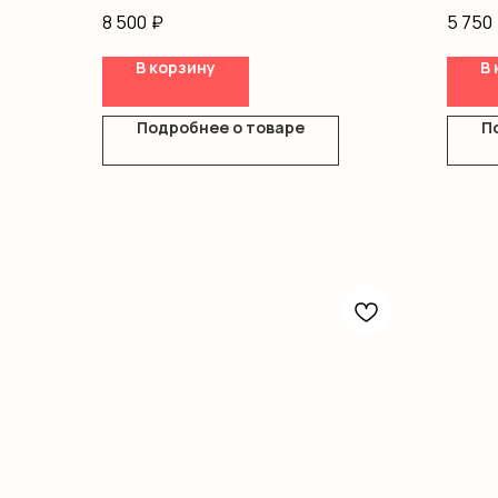
Писташ
Оформ
8 500
₽
5 750
Оформление
В корзину
В 
Подробнее о товаре
П