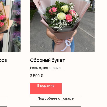
роз
Сборный букет
Розы одноголовые
Гипсофила
3 500
₽
Писташ
Оформление
В корзину
Подробнее о товаре