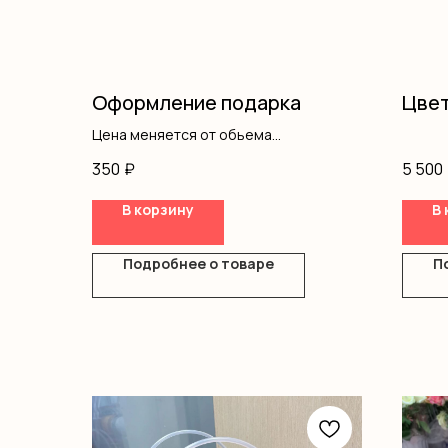
Оформление подарка
Цвет
Цена меняется от обьема
оформления
350
₽
5 500
В корзину
В 
Подробнее о товаре
П