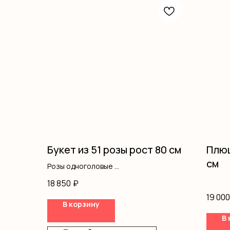
Букет из 51 розы рост 80 см
Плюш
см
Розы одноголовые
Оформление
18 850
₽
19 000
В корзину
В 