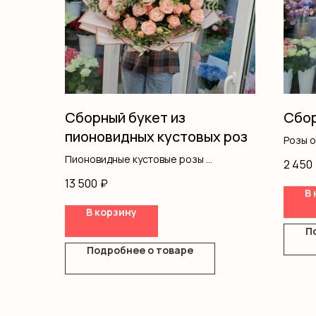
Сборный букет из
Сбор
пионовидных кустовых роз
Розы 
Кусто
Пионовидные кустовые розы
2 450
Альст
Писташ
13 500
₽
Диант
Оформление
В 
Писта
В корзину
Оформ
П
Подробнее о товаре