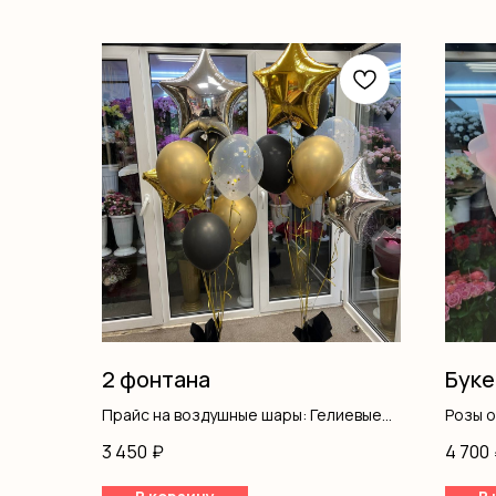
2 фонтана
Буке
Прайс на воздушные шары: Гелиевые
Розы 
шары с обработкой - 135 ₽. Гелиевые
Оформ
3 450
₽
4 700
шары метализированные - 145 ₽.
Фольгированные