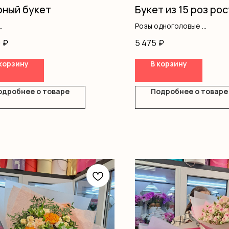
ный букет
Букет из 15 роз рос
Розы одноголовые
вая роза
Оформление
0
₽
5 475
₽
ромерия
ш
корзину
В корзину
ление
одробнее о товаре
Подробнее о товаре