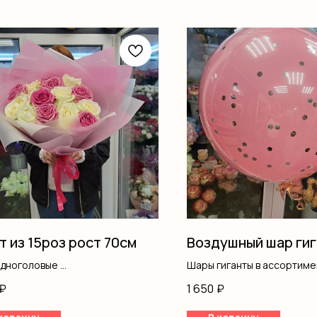
т из 15роз рост 70см
Воздушный шар гиг
одноголовые
Шары гиганты в ассортиме
ление
₽
1 650
₽