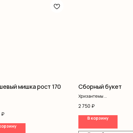
евый мишка рост 170
Сборный букет
Хризантемы
Альстромерия
2 750
₽
Розы одноголовые
₽
В корзину
корзину