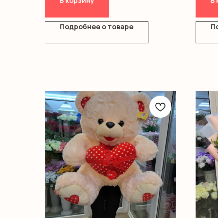
В корзину
В 
шары(звезды,сердца) - 450 ₽.
Фольгированные шары от 80 - 110 см
450-650 ₽. Фольгированные шары
Подробнее о товаре
П
цифры - 750руб