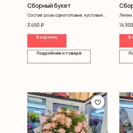
Сборный букет
Сбор
Состав: розы одноголовые, кустовые
Лилии
розы, альстромерия, гвоздика
Кусто
3 450
₽
14 50
кустовая, писташ, оформление
Альст
Писта
В корзину
В 
Оформ
Подробнее о товаре
П