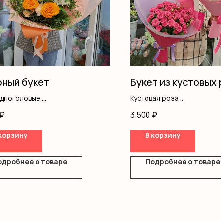
ный букет
Букет из кустовых 
одноголовые
Кустовая роза
вая роза
Оформление
₽
3 500
₽
ромерия
ус
корзину
В корзину
ш
ление
одробнее о товаре
Подробнее о товаре