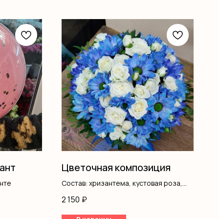
ант
Цветочная композиция
нте
Состав: хризантема, кустовая роза,
писташ, коробка, оазис
2 150
₽