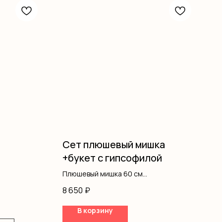
Сет плюшевый мишка
+букет с гипсофилой
Плюшевый мишка 60 см
Гипсофила
8 650
₽
Оформление
В корзину