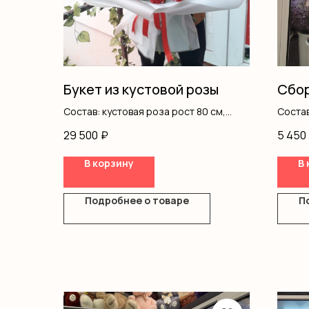
Букет из кустовой розы
Сбор
Состав: кустовая роза рост 80 см,
Состав
оформление
писта
29 500
₽
5 450
В корзину
В 
Подробнее о товаре
П