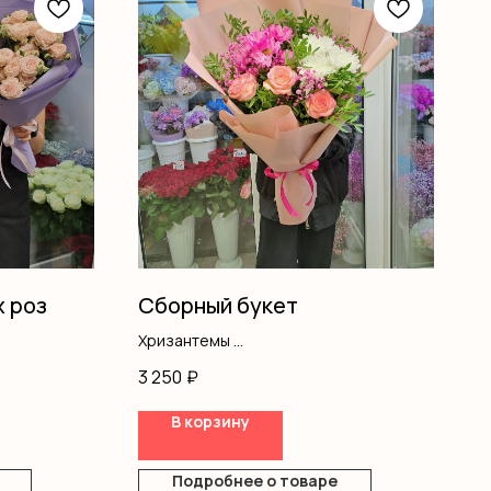
х роз
Сборный букет
Хризантемы
Гипсофила
3 250
₽
Розы одноголовые
Писташ
В корзину
Оформление
Подробнее о товаре