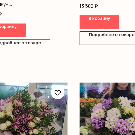
статица, хризантемы, роз
инум
13 500
₽
одноголовы, кустовые роз
нум
₽
гипсофила, писташ, офор
лла
В корзину
ус
корзину
вая роза
Подробнее о товаре
ление
одробнее о товаре