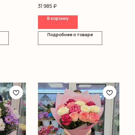
ы
Оформление
31 985
₽
ы,
мление
В корзину
Подробнее о товаре