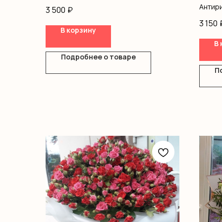
Оформление
Антир
3 500
₽
Вибур
3 150
Матио
В корзину
Диант
В 
Кусто
Подробнее о товаре
Оформ
П