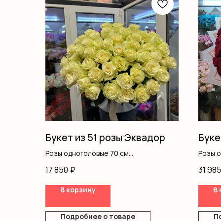
Букет из 51 розы Эквадор
Буке
Розы одноголовые 70 см
Розы 
Лента
Оформ
17 850
₽
31 98
В корзину
В 
Подробнее о товаре
П