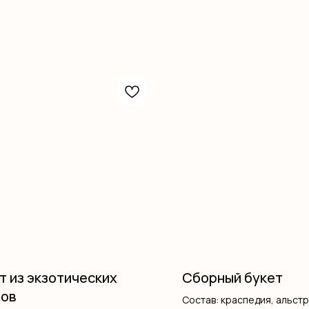
т из экзотических
Сборный букет
тов
Состав: краспедия, альст