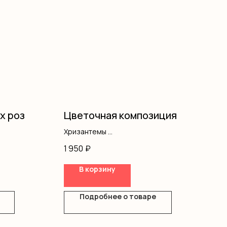
ых роз
Цветочная композиция
Хризантемы
Писташ
1 950
₽
Оазис
Коробка
В корзину
Подробнее о товаре