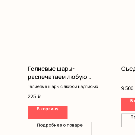
Гелиевые шары-
Съед
распечатаем любую
надпись
Гелиевые шары с любой надписью
9 500
225
₽
В 
В корзину
П
Подробнее о товаре