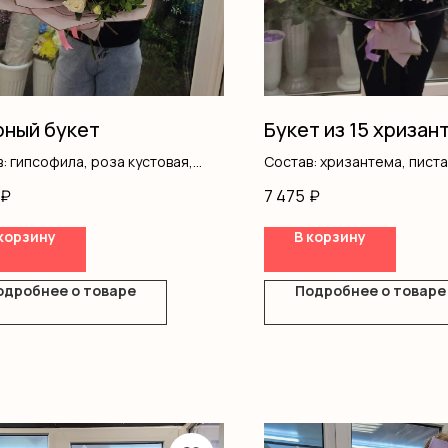
ный букет
Букет из 15 хризан
: гипсофила, роза кустовая,
Состав: хризантема, пист
ш, оформление
оформление
₽
7 475
₽
корзину
В корзину
одробнее о товаре
Подробнее о товаре