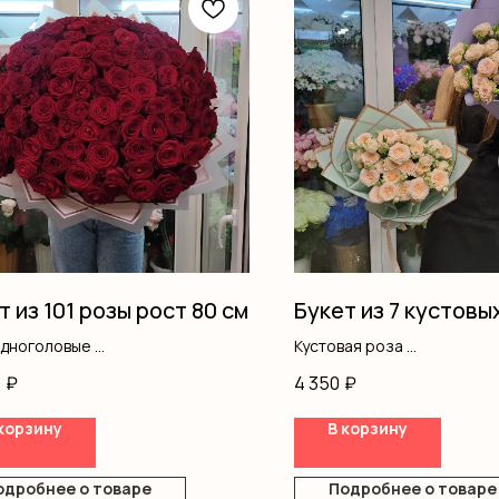
т из 101 розы рост 80 см
Букет из 7 кустовы
одноголовые
Кустовая роза
ление
Оформление
5
₽
4 350
₽
корзину
В корзину
одробнее о товаре
Подробнее о товаре