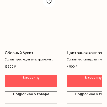
Сборный букет
Цветочная композиц
Состав: краспедия, альстромерия,
Состав: кустовая роза, писта
статица, хризантемы, розы
коробка, оазис
13 500
₽
4 500
₽
одноголовы, кустовые розы,
гипсофила, писташ, оформление
В корзину
В корзину
Подробнее о товаре
Подробнее о тов