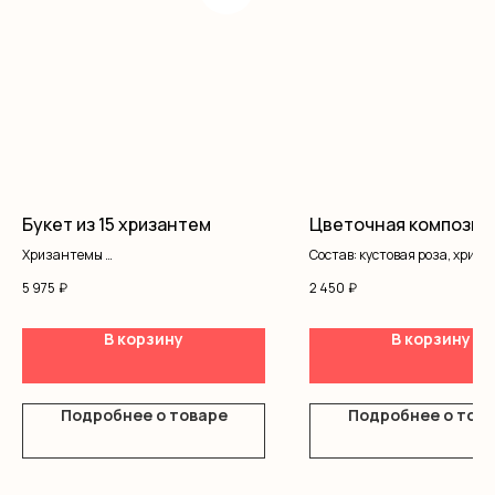
Букет из 15 хризантем
Цветочная композиц
Хризантемы
Состав: кустовая роза, хриз
Оформление
писташ, оазис, коробка
5 975
₽
2 450
₽
В корзину
В корзину
Подробнее о товаре
Подробнее о тов