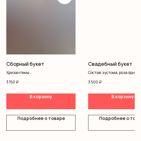
Сборный букет
Свадебный букет
Хризантемы
Состав: эустома, роза одного
Альстромерия
писташ, лента
3 150
₽
3 500
₽
Гипсофила
Писташ
Оформление
В корзину
В корзину
Подробнее о товаре
Подробнее о тов