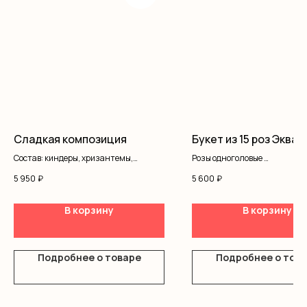
Сладкая композиция
Букет из 15 роз Эквад
Состав: киндеры, хризантемы,
Розы одноголовые
кустовая роза, писташ, оформление
Оформление
5 950
₽
5 600
₽
В корзину
В корзину
Подробнее о товаре
Подробнее о тов