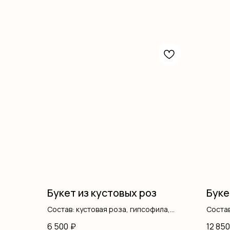
Букет из кустовых роз
Буке
Состав: кустовая роза, гипсофила,
Состав
писташ, оформление
оформ
6 500
₽
12 850