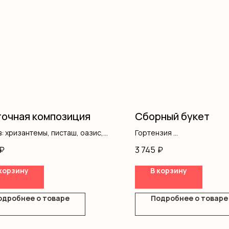
очная композиция
Сборный букет
: хризантемы, писташ, оазис,
Гортензия
ка
Кустовая роза
₽
3 745
₽
Гипсофила
Оформление
корзину
В корзину
одробнее о товаре
Подробнее о товаре