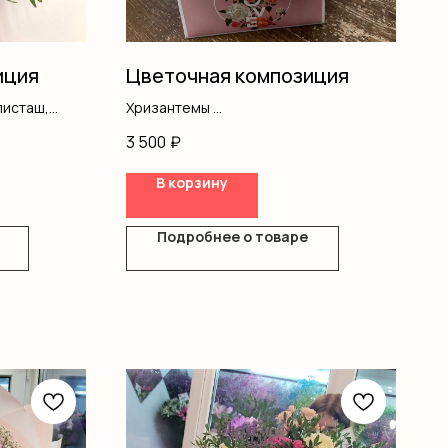
иция
Цветочная композиция
писташ,
Хризантемы
Гипсофила
3 500
₽
Оазис
Сумочка
В корзину
Подробнее о товаре