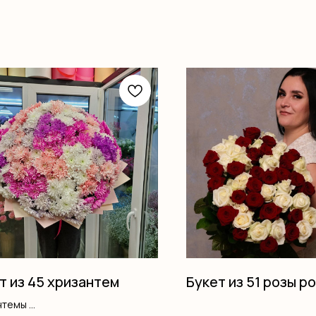
т из 45 хризантем
Букет из 51 розы р
нтемы