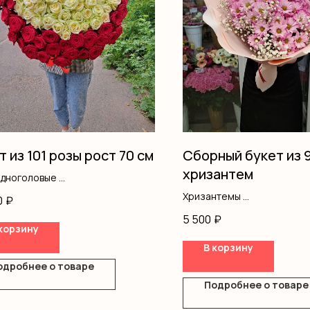
т из 101 розы рост 70 см
Сборный букет из 
хризантем
одноголовые
ление
Хризантемы
0
₽
Гипсофила
5 500
₽
Оформление
корзину
В корзину
одробнее о товаре
Подробнее о товаре