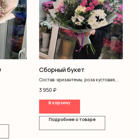
9
Сборный букет
Состав: хризантемы, роза кустовая,
писташ
3 950
₽
В корзину
Подробнее о товаре