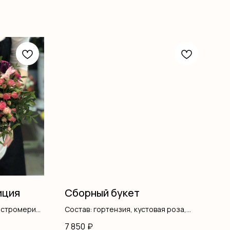
иция
Сборный букет
льстромерия,
Состав: гортензия, кустовая роза,
ка, оазис
гипсофила, писташ, оформление
7 850
₽