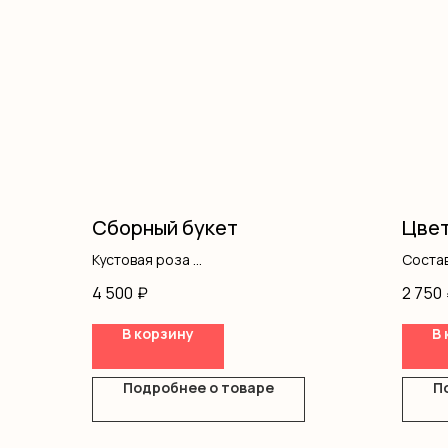
Сборный букет
Цвет
Кустовая роза
Состав
Альстромерия
короб
4 500
₽
2 750
Диантус
Оформление
В корзину
В 
Подробнее о товаре
П