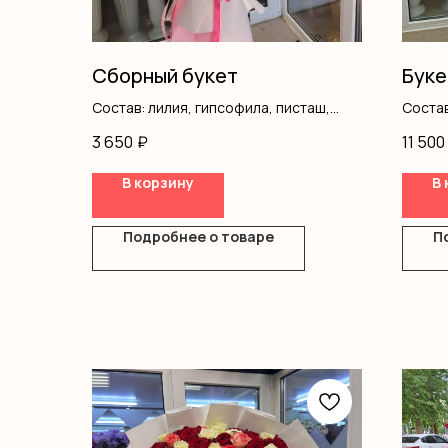
Сборный букет
Буке
Состав: лилия, гипсофила, писташ,
Состав
оформление
оформ
3 650
₽
11 500
В корзину
В 
Подробнее о товаре
П