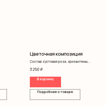
Цветочная композиция
Состав: кустовая роза, хризантемы,
писташ, коробка, оазис
3 250
₽
В корзину
Подробнее о товаре