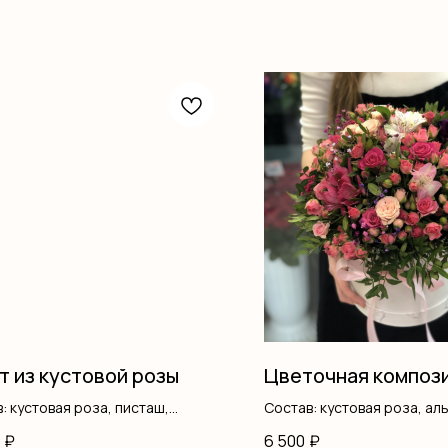
т из кустовой розы
Цветочная композ
: кустовая роза, писташ,
Состав: кустовая роза, а
ление
гипсофила, писташ, короб
₽
6 500
₽