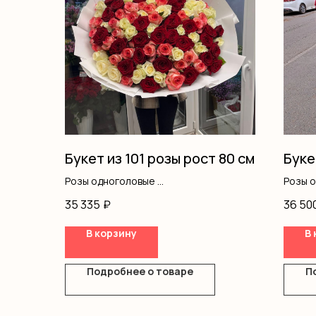
Букет из 101 розы рост 80 см
Буке
Розы одноголовые
Розы 
Оформление
Оформ
35 335
₽
36 50
В корзину
В 
Подробнее о товаре
П