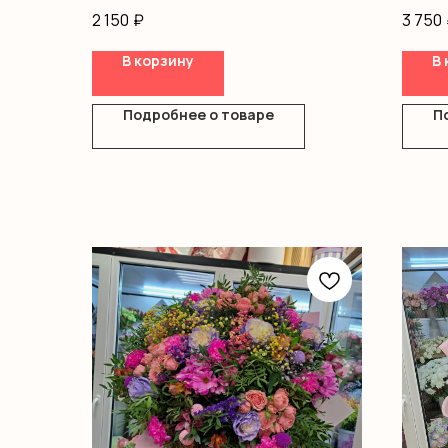
Альст
2 150
₽
3 750
Писта
Оазис
В корзину
В 
Короб
Подробнее о товаре
П