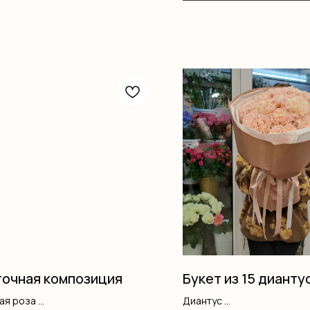
очная композиция
Букет из 15 дианту
вая роза
Диантус