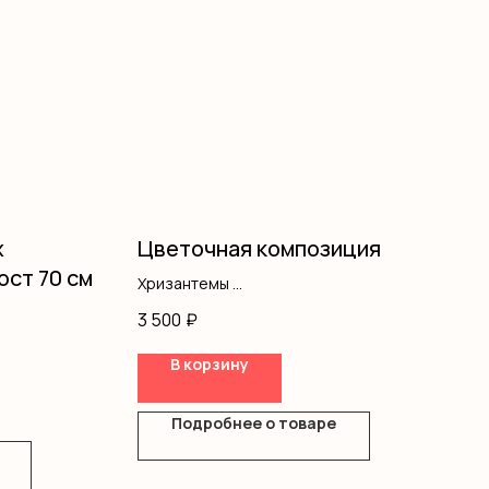
х
Цветочная композиция
ост 70 см
Хризантемы
Диантус
3 500
₽
Кустовая роза
Оазис
В корзину
Сумочка
Подробнее о товаре