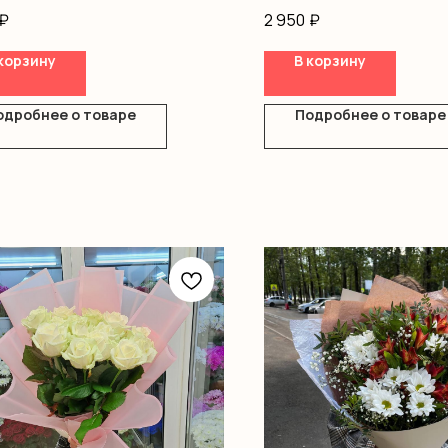
ромерия
Оформление
₽
2 950
₽
ш
корзину
В корзину
ка
одробнее о товаре
Подробнее о товаре