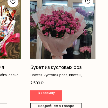
ия
Букет из кустовых роз
обка, оазис
Состав: кустовая роза, писташ,
оформление
7 500
₽
В корзину
Подробнее о товаре