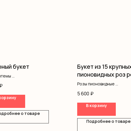
ный букет
Букет из 15 крупны
пионовидных роз р
нтемы
ус
Розы пионовидные
₽
вая роза
Оформление
5 600
₽
ление
корзину
В корзину
одробнее о товаре
Подробнее о товаре