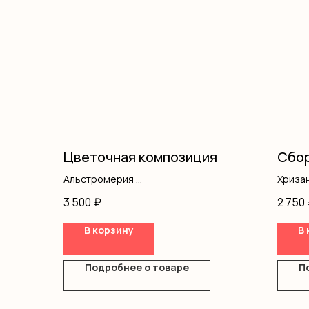
Цветочная композиция
Сбор
Альстромерия
Хриза
Хризантемы
Диант
3 500
₽
2 750
Кустовая роза
Кусто
Оазис
Оформ
В корзину
В 
Коробка
Подробнее о товаре
П