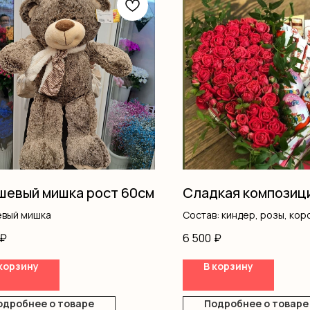
евый мишка рост 60см
Сладкая композиц
вый мишка
Состав: киндер, розы, кор
₽
6 500
₽
корзину
В корзину
одробнее о товаре
Подробнее о товаре