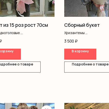
т из 15 роз рост 70см
Сборный букет
одноголовые
Хризантемы
ление
Альстромерия
₽
3 500
₽
Гипсофила
Писташ
корзину
В корзину
Оформление
одробнее о товаре
Подробнее о товаре