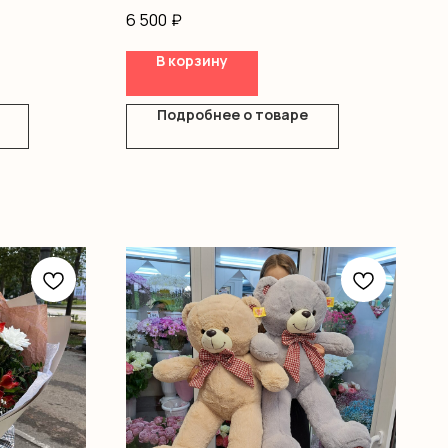
писташ, коробка, оазис
6 500
₽
В корзину
Подробнее о товаре