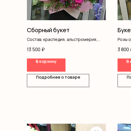
Сборный букет
Буке
Состав: краспедия, альстромерия,
Розы 
статица, хризантемы, розы
Оформ
13 500
₽
3 800
одноголовы, кустовые розы,
гипсофила, писташ, оформление
В корзину
В 
Подробнее о товаре
П