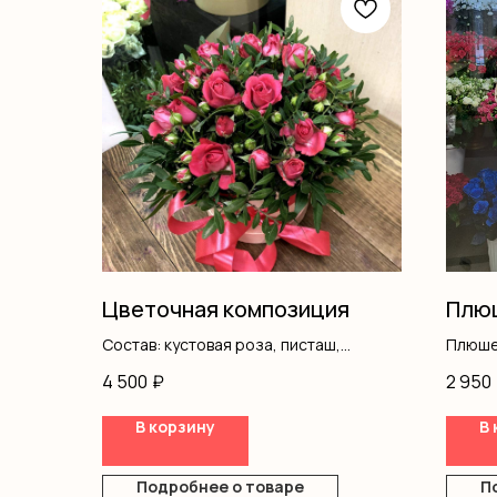
Цветочная композиция
Плюш
Состав: кустовая роза, писташ,
Плюше
коробка, оазис
4 500
₽
2 950
В корзину
В 
Подробнее о товаре
П