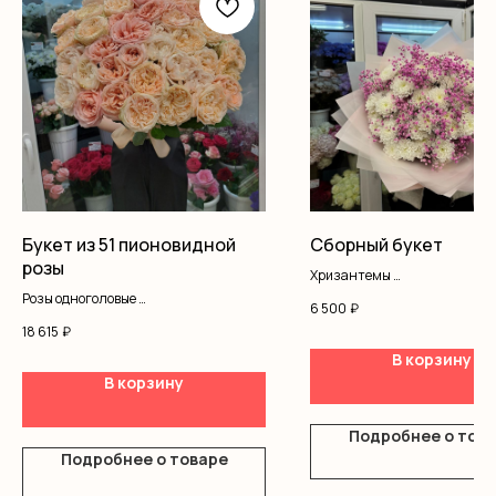
Букет из 51 пионовидной
Сборный букет
розы
Хризантемы
Гипсофила
Розы одноголовые
6 500
₽
Оформление
Лента
18 615
₽
В корзину
В корзину
Подробнее о тов
Подробнее о товаре