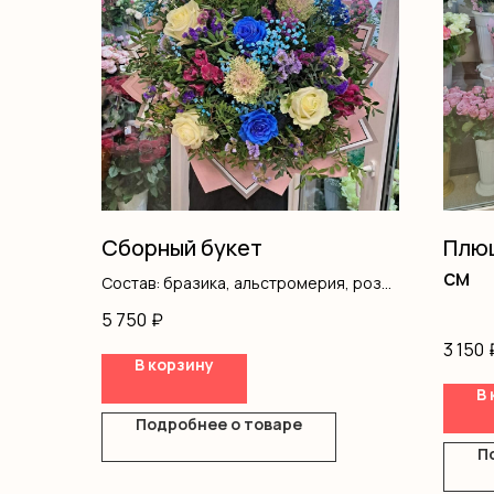
Сборный букет
Плюш
см
Состав: бразика, альстромерия, розы,
гипсофила, писташ, оформление
5 750
₽
3 150
В корзину
В 
Подробнее о товаре
П