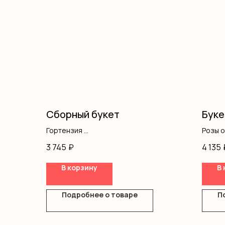
Сборный букет
Буке
Гортензия
Розы 
Кустовая роза
Оформ
3 745
₽
4 135
Гипсофила
Оформление
В корзину
В 
Подробнее о товаре
П