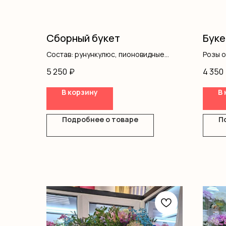
Сборный букет
Буке
Состав: рунункулюс, пионовидные
Розы 
розы, кустовая роза, писташ
Оформ
5 250
₽
4 350
В корзину
В 
Подробнее о товаре
П