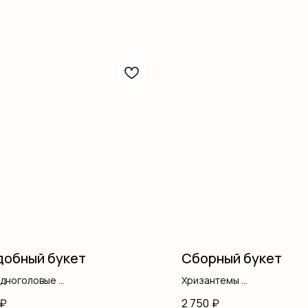
обный букет
Сборный букет
одноголовые
Хризантемы
нтемы
Диантус
₽
2 750
₽