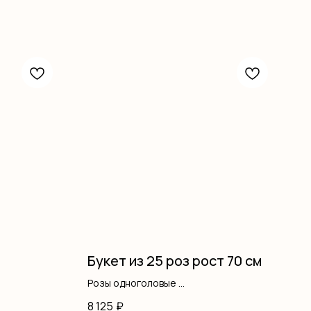
Букет из 25 роз рост 70 см
Розы одноголовые
Писташ
8 125
₽