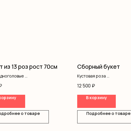
т из 13 роз рост 70см
Сборный букет
одноголовые
Кустовая роза
ление
Писташ
₽
12 500
₽
Оформление
корзину
В корзину
одробнее о товаре
Подробнее о товаре