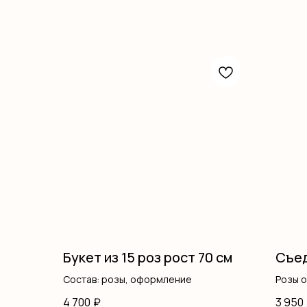
Букет из 15 роз рост 70 см
Съед
Состав: розы, оформление
Розы 
Хриза
4 700
₽
3 950