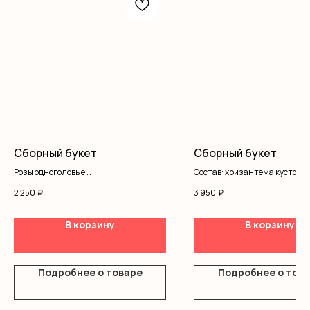
Сборный букет
Сборный букет
Розы одноголовые
Состав: хризантема кустовая
Эустома
гипсофила, кустовая роза,
2 250
₽
3 950
₽
Хризантемы
альстромерия, писташ
Оформление
В корзину
В корзину
Подробнее о товаре
Подробнее о тов