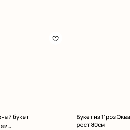
ный букет
Букет из 11роз Экв
рост 80см
нзия