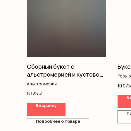
Сборный букет с
Буке
альстромерией и кустовой
Розы 
розой
Оформ
Альстромерия
10 075
Кустовая роза
5 125
₽
Оформление
В 
В корзину
П
Подробнее о товаре