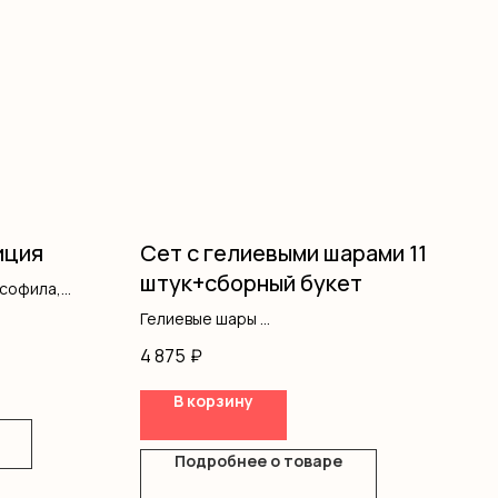
иция
Сет с гелиевыми шарами 11
штук+сборный букет
псофила,
Гелиевые шары
Кустовая роза
4 875
₽
Альстромерия
Диантус
В корзину
Оформление
Подробнее о товаре