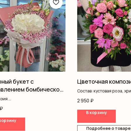
ный букет с
Цветочная композ
влением бомбической
Состав: кустовая роза, хр
ензией
эустома, оазис, коробка
нзия
2 950
₽
фила
₽
ма
В корзину
ление
корзину
Подробнее о товаре