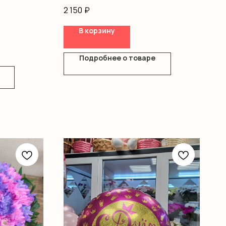
Диантус
2 150
₽
Писташ
Оазис
В корзину
Коробка
Подробнее о товаре