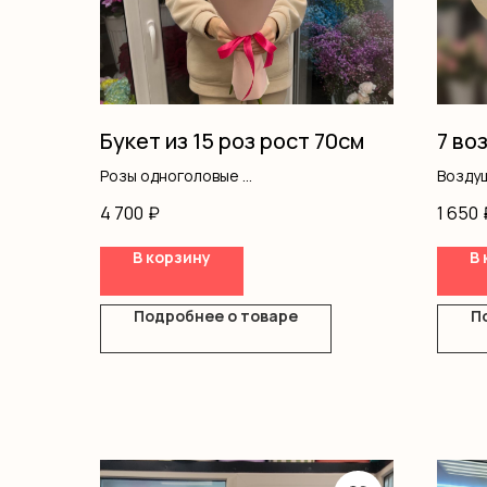
Букет из 15 роз рост 70см
7 во
Розы одноголовые
Возду
Оформление
Лента 
4 700
₽
1 650
В корзину
В 
Подробнее о товаре
П