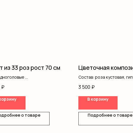
т из 33 роз рост 70 см
Цветочная композ
одноголовые
Состав: роза кустовая, ги
ление
писташ
₽
3 500
₽
корзину
В корзину
одробнее о товаре
Подробнее о товаре