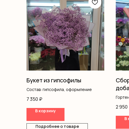
Букет из гипсофилы
Сбор
доба
Состав: гипсофила, оформление
горт
Горте
7 350
₽
Гипсо
2 950
Эусто
В корзину
Оформ
В 
Подробнее о товаре