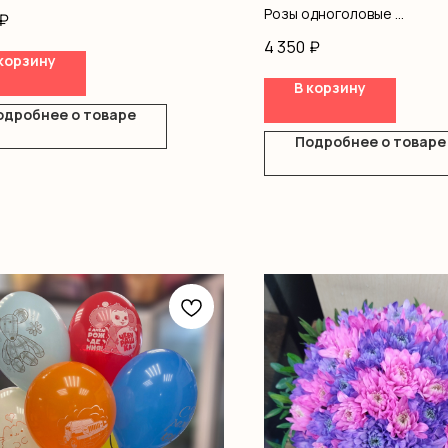
ы
Розы одноголовые
₽
ромерия
Оформление
4 350
₽
ус
корзину
вая роза
В корзину
ш
ление
одробнее о товаре
Подробнее о товаре