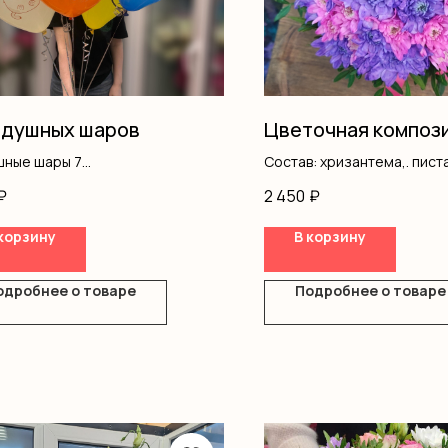
здушных шаров
Цветочная композ
шные шары 7
Состав: хризантема,. пист
7
оазис
₽
2 450
₽
корзину
В корзину
одробнее о товаре
Подробнее о товаре