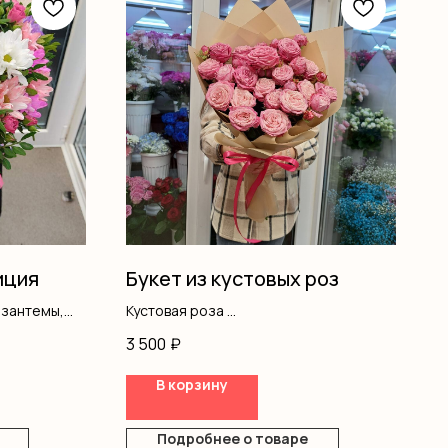
иция
Букет из кустовых роз
изантемы,
Кустовая роза
Оформление
3 500
₽
В корзину
Подробнее о товаре