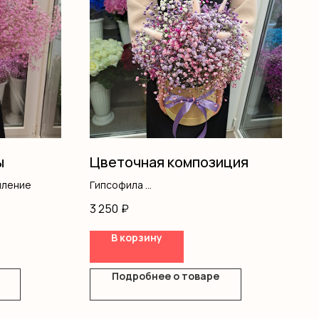
ы
Цветочная композиция
мление
Гипсофила
Лагурус
3 250
₽
Оазис
Коробка
В корзину
Подробнее о товаре