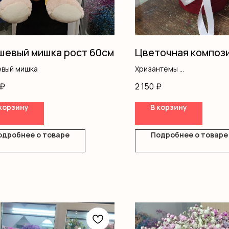
евый мишка рост 60см
Цветочная композ
вый мишка
Хризантемы
Розы одноголовые
₽
2 150
₽
Эустома
Оазис
корзину
В корзину
Коробка
одробнее о товаре
Подробнее о товаре