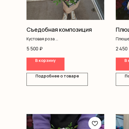
Съедобная композиция
Плюш
Кустовая роза
Плюше
Писташ
5 500
₽
2 450
Оазис
Коробка
В корзину
В 
Подробнее о товаре
П