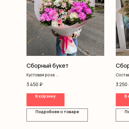
Сборный букет
Сбор
Кустовая роза
Состав
Диантус
одного
3 450
₽
3 250
Хризантемы
альст
Гипсофила
В корзину
В 
Писташ
Оформление
Подробнее о товаре
П