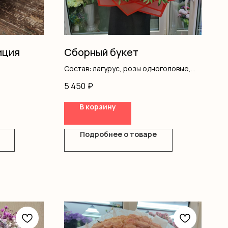
иция
Сборный букет
Состав: лагурус, розы одноголовые,
кустовые розы, писташ, оформление
5 450
₽
В корзину
Подробнее о товаре