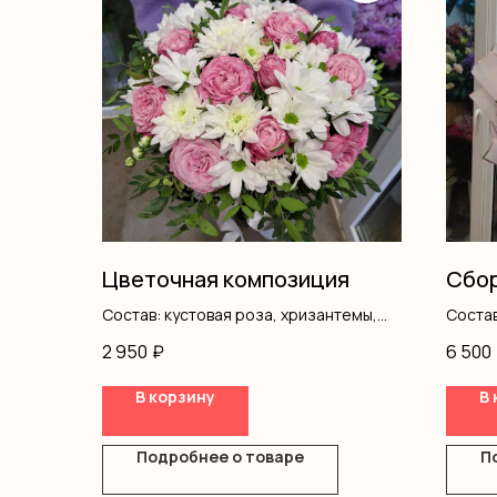
Цветочная композиция
Сбор
Состав: кустовая роза, хризантемы,
Состав
писташ, оазис, коробка
гипсоф
2 950
₽
6 500
оформ
В корзину
В 
Подробнее о товаре
П