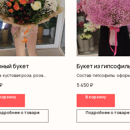
ный букет
Букет из гипсофил
: кустовая роза, роза
Состав: гипсофилы, офор
ловая, хризантемы,
₽
5 450
₽
ромерия, писташ, оформление
корзину
В корзину
одробнее о товаре
Подробнее о товаре