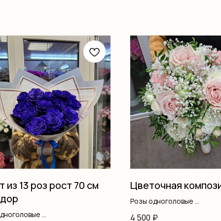
т из 13 роз рост 70 см
Цветочная композ
адор
Розы одноголовые
Хризантемы
одноголовые
4 500
₽