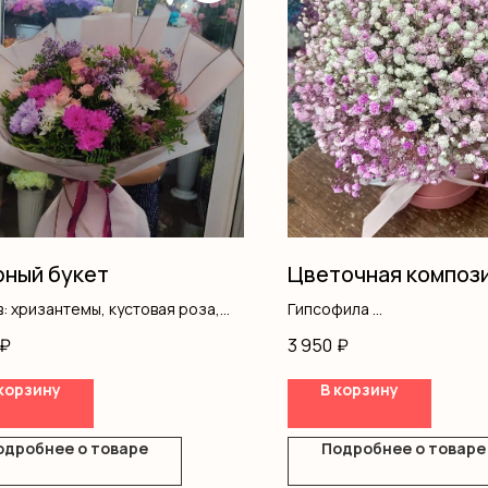
ный букет
Цветочная композ
: хризантемы, кустовая роза,
Гипсофила
ила, альстромерия, писта,
Оазис
₽
3 950
₽
ление
Коробка
корзину
В корзину
одробнее о товаре
Подробнее о товаре