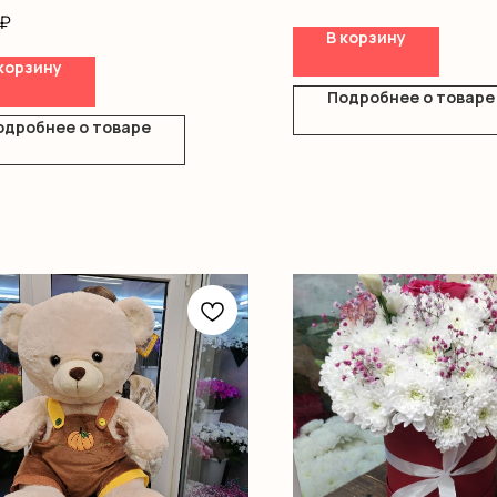
Альстромерия
ление
₽
Гипсофила
В корзину
Диантус
корзину
Писташ
Оазис
Подробнее о товаре
Коробка
одробнее о товаре