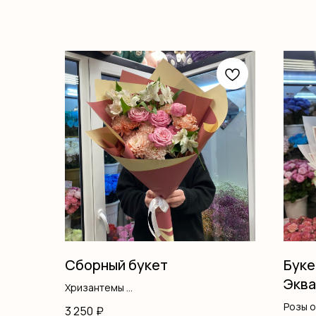
Сборный букет
Буке
Экв
Хризантемы
Кустовая роза
Розы 
3 250
₽