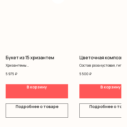
Букет из 15 хризантем
Цветочная композиц
Хризантемы
Состав: роза кустовая, гипсо
Оформление
альстромерия, писташ, короб
5 975
₽
5 500
₽
В корзину
В корзину
Подробнее о товаре
Подробнее о тов