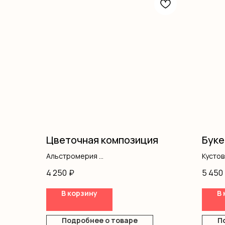
Цветочная композиция
Буке
Альстромерия
Кусто
Хризантемы
Оформ
4 250
₽
5 450
Диантус
Писташ
В корзину
В 
Оазис
Топпер
Коробка
Подробнее о товаре
П