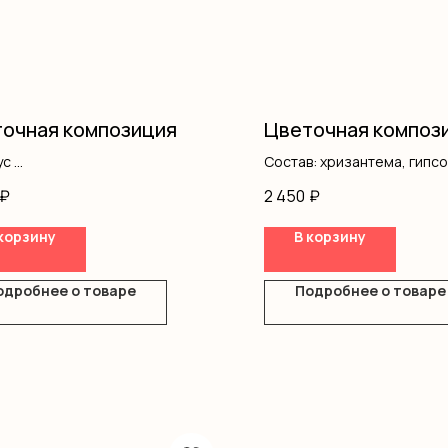
очная композиция
Цветочная композ
ус
Состав: хризантема, гипс
фила
писташ, коробка, оазис
₽
2 450
₽
ш
корзину
В корзину
ка
одробнее о товаре
Подробнее о товаре