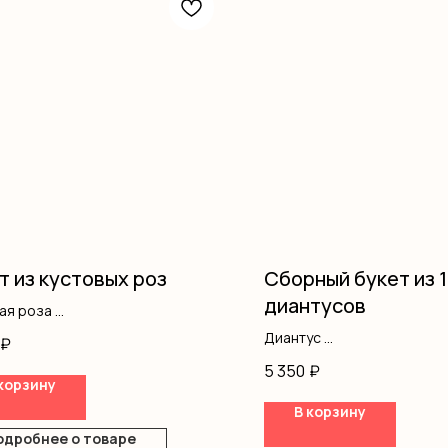
т из кустовых роз
Сборный букет из 
диантусов
вая роза
ление
Диантус
₽
Гипсофила
5 350
₽
Оформление
корзину
В корзину
одробнее о товаре