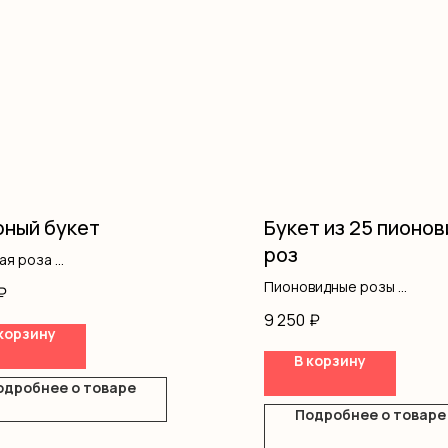
ный букет
Букет из 25 пионо
роз
вая роза
одноголовые
Пионовидные розы
₽
фила
Оформление
9 250
₽
ление
корзину
В корзину
одробнее о товаре
Подробнее о товаре