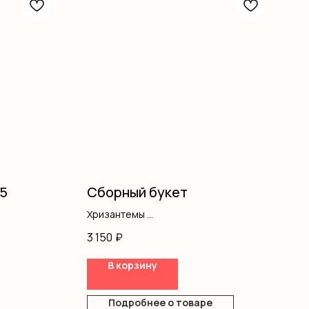
15
Сборный букет
Хризантемы
Альстромерия
3 150
₽
Диантус
Оформление
В корзину
Подробнее о товаре