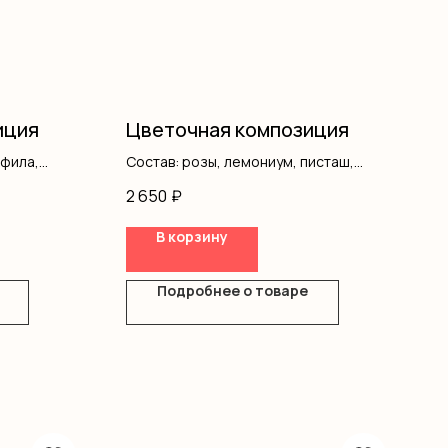
иция
Цветочная композиция
офила,
Состав: розы, лемониум, писташ,
оазис, коробка
2 650
₽
В корзину
Подробнее о товаре