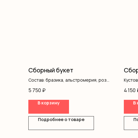
Сборный букет
Сбор
Состав: бразика, альстромерия, розы,
Кусто
гипсофила, писташ, оформление
Розы 
5 750
₽
4 150
Гипсо
Оформ
В корзину
В 
Подробнее о товаре
П