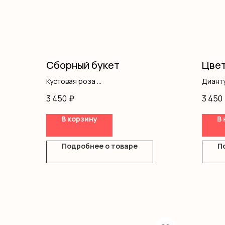
Сборный букет
Цвет
Кустовая роза
Диант
Хризантемы
Гипсо
3 450
₽
3 450
Писташ
Писта
Оформление
Оазис
В корзину
В 
Короб
Подробнее о товаре
П