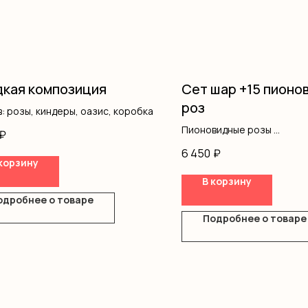
кая композиция
Сет шар +15 пионо
роз
: розы, киндеры, оазис, коробка
Пионовидные розы
₽
Шар
6 450
₽
Лента
корзину
В корзину
одробнее о товаре
Подробнее о товаре