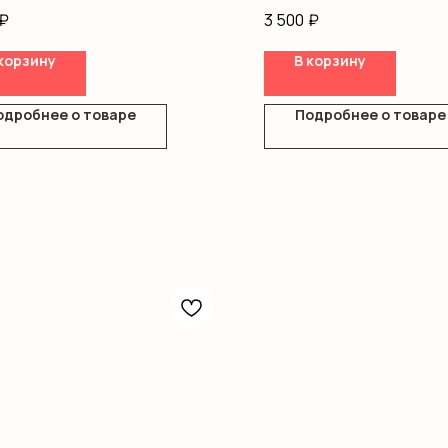
ус
Гипсофила
₽
3 500
₽
ромерия
Оазис
ш
Коробка
корзину
В корзину
ление
одробнее о товаре
Подробнее о товаре