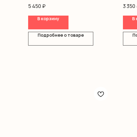
Оформление
Диант
5 450
₽
3 350
Альст
Писта
В корзину
В 
Оформ
Подробнее о товаре
П