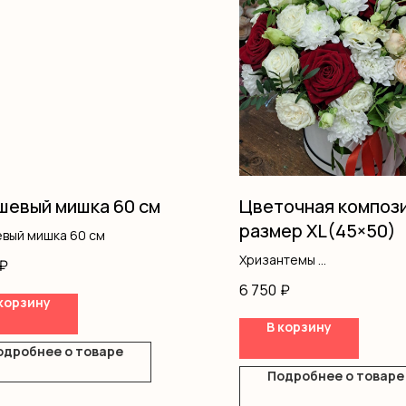
евый мишка 60 см
Цветочная композ
размер XL(45×50)
вый мишка 60 см
Хризантемы
₽
Эустома
6 750
₽
Кустовая роза
корзину
Розы одноголовые
В корзину
Писташ
одробнее о товаре
Оазис
Коробка
Подробнее о товаре