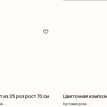
т из 25 роз рост 70 см
Цветочная композ
ма
Кустовая роза