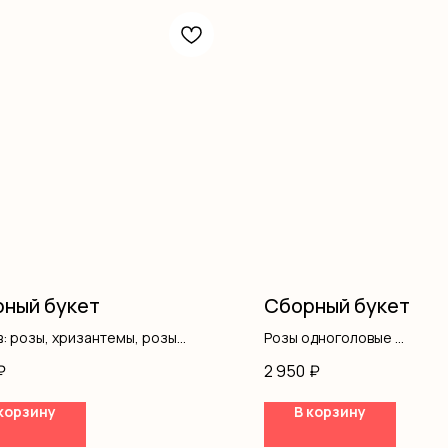
ный букет
Сборный букет
: розы, хризантемы, розы
Розы одноголовые
вые, писташ, оформление
Хризантемы
₽
2 950
₽
Диантус
Оформление
корзину
В корзину