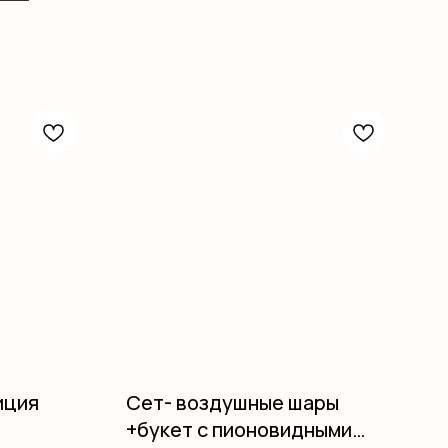
иция
Сет- воздушные шары
+букет с пионовидными