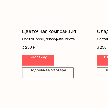
Цветочная композиция
Слад
Состав: розы, гипсофила, писташ,
Состав
оазис, коробка
3 250
₽
3 250
В корзину
В 
Подробнее о товаре
П