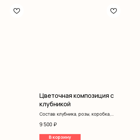
Цветочная композиция с
клубникой
Состав: клубника, розы, коробка,
оазис
9 500
₽
В корзину