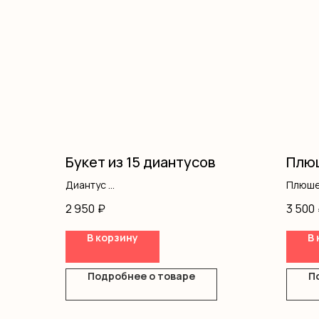
Букет из 15 диантусов
Плюш
Диантус
Плюше
Оформление
2 950
₽
3 500
В корзину
В 
Подробнее о товаре
П