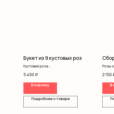
Букет из 9 кустовых роз
Сбор
Кустовая роза
Розы 
Оформление
Хриза
5 450
₽
2 150
Кусто
Оформ
В корзину
В 
Подробнее о товаре
П