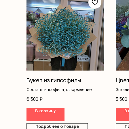
Букет из гипсофилы
Цвет
Состав: гипсофила, оформление
Эвкал
Эусто
6 500
₽
3 500
Хриза
Гипсо
В корзину
В 
Кусто
Оазис
Короб
Подробнее о товаре
П