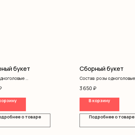
ный букет
Сборный букет
одноголовые
Состав: розы одноголовые
нтемы
кустовые, писташ, оформ
₽
3 650
₽
вая роза
ление
корзину
В корзину
одробнее о товаре
Подробнее о товаре