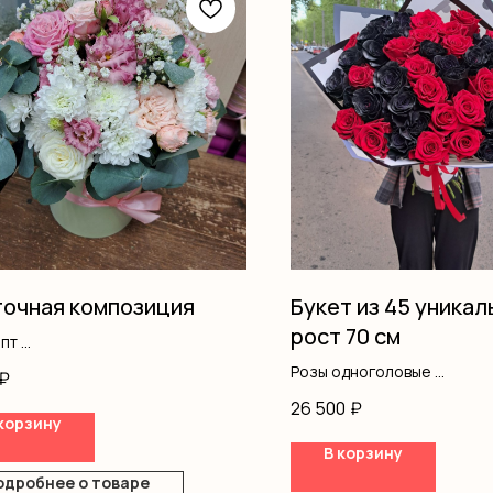
очная композиция
Букет из 45 уникал
рост 70 см
ипт
ма
Розы одноголовые
₽
нтемы
Оформление
26 500
₽
фила
корзину
вая роза
В корзину
ка
одробнее о товаре