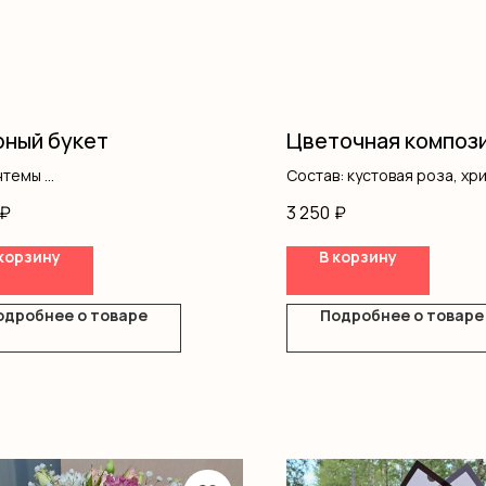
ный букет
Цветочная композ
нтемы
Состав: кустовая роза, хр
ус
писташ, коробка, оазис
₽
3 250
₽
вая роза
одноголовая
корзину
В корзину
ление
одробнее о товаре
Подробнее о товаре