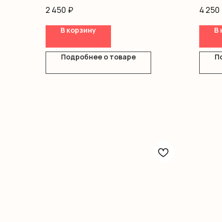
гипсоф
2 450
₽
4 250
В корзину
В 
Подробнее о товаре
П