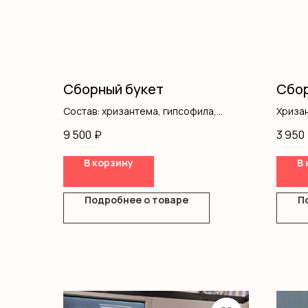
Сборный букет
Сбор
Состав: хризантема, гипсофила,
Хриза
писташ, оформление
Диант
9 500
₽
3 950
Кусто
Роза 
В корзину
В 
Оформ
Подробнее о товаре
П