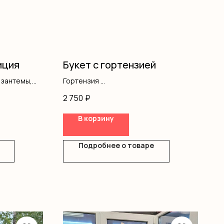
иция
Букет с гортензией
изантемы,
Гортензия
Гипсофила
2 750
₽
Оформление
В корзину
Подробнее о товаре