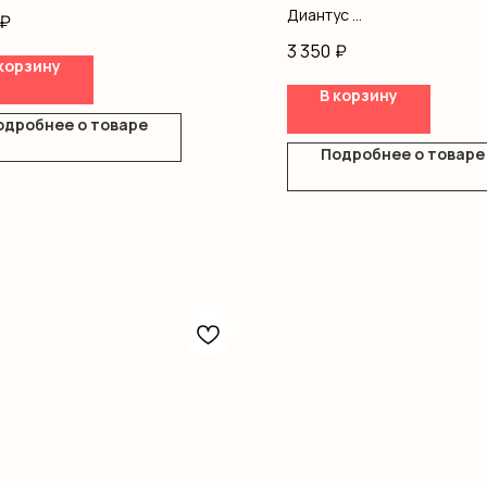
ила, писташ, коробка, оазис
Диантус
₽
Оформление
3 350
₽
корзину
В корзину
одробнее о товаре
Подробнее о товаре