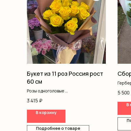
Букет из 11 роз Россия рост
Сбор
60 см
Гербе
Кусто
Розы одноголовые
5 500
Хриза
Оформление
3 415
₽
Диант
В 
Оформ
В корзину
П
Подробнее о товаре