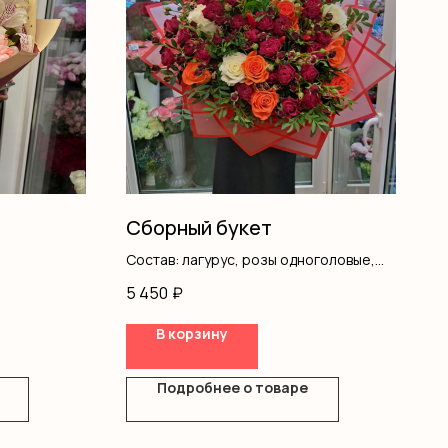
Сборный букет
Состав: лагурус, розы одноголовые,
кустовые розы, писташ, оформление
5 450
₽
В корзину
Подробнее о товаре