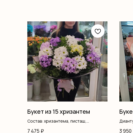
Букет из 15 хризантем
Буке
Состав: хризантема, писташ,
Диант
оформление
Оформ
7 475
₽
3 950