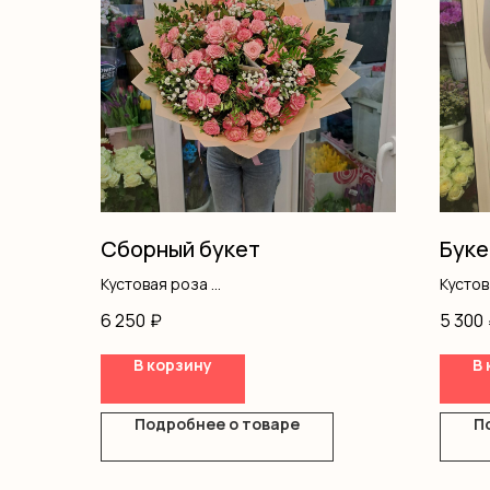
Сборный букет
Буке
Кустовая роза
Кусто
Гипсофила
Оформ
6 250
₽
5 300
Писташ
В корзину
В 
Оформление
Подробнее о товаре
П