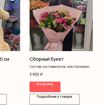
0 см
Сборный букет
Состав: кустовая роза, альстромерия,
писташ, оформление
3 950
₽
В корзину
Подробнее о товаре