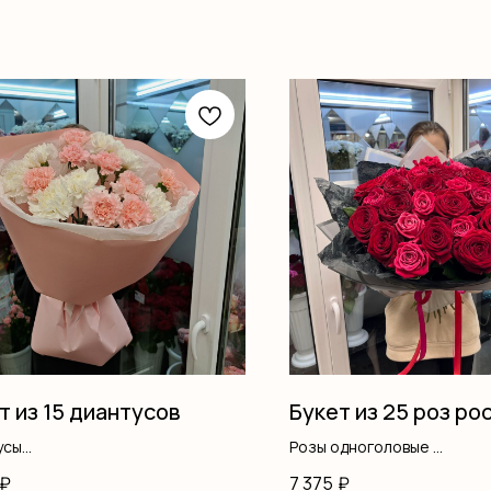
т из 15 диантусов
Букет из 25 роз ро
усы
Розы одноголовые
ление
Оформление
₽
7 375
₽