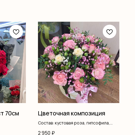
ст 70см
Цветочная композиция
Состав: кустовая роза, гипсофила,
писташ, коробка, оазис
2 950
₽