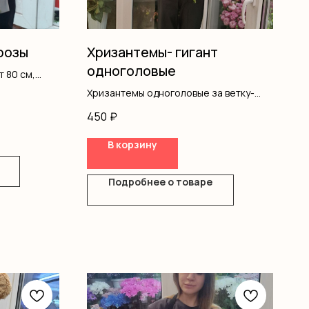
 розы
Хризантемы- гигант
одноголовые
т 80 см,
Хризантемы одноголовые за ветку-
450 руб.
450
₽
Лента
В корзину
Подробнее о товаре