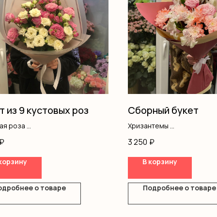
т из 9 кустовых роз
Сборный букет
вая роза
Хризантемы
ление
Кустовая роза
₽
3 250
₽
Альстромерия
Оформление
корзину
В корзину
одробнее о товаре
Подробнее о товаре