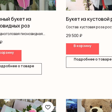
ный букет из
Букет из кустовой
овидных роз
Состав: кустовая роза рос
оформление
одноголовая пионовидная
29 500
₽
вая роза пионовидная
₽
ьба
В корзину
ромерия
корзину
фила
Подробнее о товаре
ш
ление
одробнее о товаре