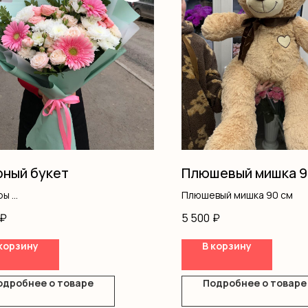
ный букет
Плюшевый мишка 9
ры
Плюшевый мишка 90 см
вая роза
₽
5 500
₽
нтемы
ус
корзину
В корзину
ление
одробнее о товаре
Подробнее о товаре