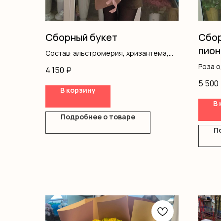
Сборный букет
Сбор
пион
Состав: альстромерия, хризантема,
роза одноголовая, роза кустовая,
Роза 
4 150
₽
писташ, оформление
Кусто
5 500
Астил
В корзину
Альст
В 
Гипсо
Подробнее о товаре
Писта
Оформ
П