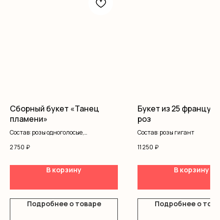
Сборный букет «Танец
Букет из 25 французс
пламени»
роз
Состав: розы одноголосые,
Состав: розы гигант
альстромерия, писташ, оформление
2 750
₽
11 250
₽
В корзину
В корзину
Подробнее о товаре
Подробнее о тов