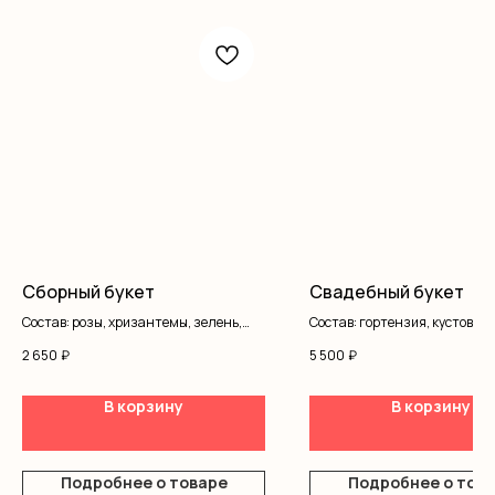
Сборный букет
Свадебный букет
Состав: розы, хризантемы, зелень,
Состав: гортензия, кустовая 
альстромерия, оформление
розы одноголовые, писташ, л
2 650
₽
5 500
₽
В корзину
В корзину
Подробнее о товаре
Подробнее о тов