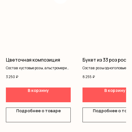
Цветочная композиция
Букет из 33 роз рост 
Состав: кустовые розы, альстромерия,
Состав: розы одноголовые,
писташ, оазис, коробка
оформление
3 250
₽
8 255
₽
В корзину
В корзину
Подробнее о товаре
Подробнее о тов