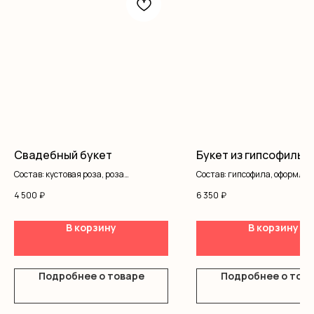
Свадебный букет
Букет из гипсофилы
Состав: кустовая роза, роза
Состав: гипсофила, оформле
одноголовая, писташ, лента
4 500
₽
6 350
₽
В корзину
В корзину
Подробнее о товаре
Подробнее о тов