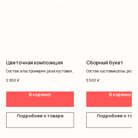
Цветочная композиция
Сборный букет
Состав: альстромерия, роза кустовая,
Состав: кустовые розы, розы
писташ, коробка, оазис
одноголовые, писташ, оформ
2 950
₽
5 500
₽
В корзину
В корзину
Подробнее о товаре
Подробнее о тов