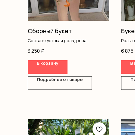
Сборный букет
Буке
Состав: кустовая роза, роза
Розы 
одноголовая, хризантемы,
Оформ
3 250
₽
6 875
альстромерия, писташ, оформление
В корзину
В 
Подробнее о товаре
П