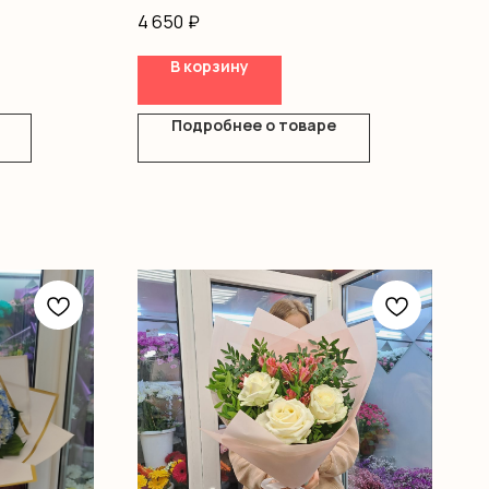
одноголовые, лагурус, писташ
4 650
₽
В корзину
Подробнее о товаре