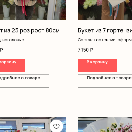
т из 25 роз рост 80см
Букет из 7 гортенз
одноголовые
Состав: гортензии, офор
ление
₽
7 150
₽
корзину
В корзину
одробнее о товаре
Подробнее о товаре