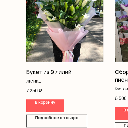
Букет из 9 лилий
Сбор
пион
Лилии
Оформление
Кусто
7 250
₽
Альст
6 500
Оформ
В корзину
В 
Подробнее о товаре
П