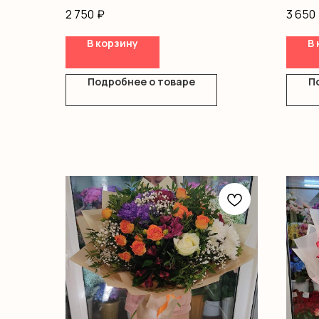
Альстромерия
Розы 
2 750
₽
3 650
Хризантемы
Альст
Оформление
Оформ
В корзину
В 
Подробнее о товаре
П