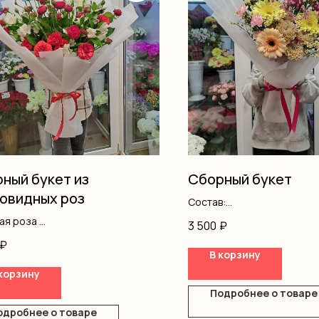
ный букет из
Сборный букет
овидных роз
Состав:
Танацетум
вая роза
3 500
₽
Статица
ромерия
₽
Диантус
ление
В корзину
Герберы
корзину
Хризантемы
Гипсофила
Подробнее о товаре
Оформление
одробнее о товаре