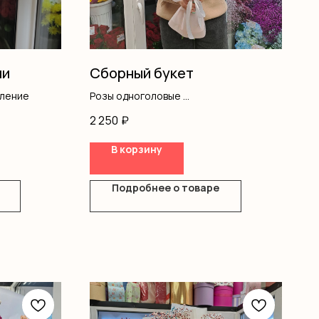
ии
Сборный букет
мление
Розы одноголовые
Альстромерия
2 250
₽
Писташ
Оформление
В корзину
Подробнее о товаре