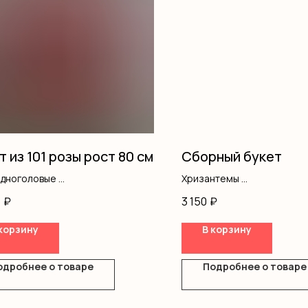
т из 101 розы рост 80 см
Сборный букет
одноголовые
Хризантемы
ление
Кустовая роза
5
₽
3 150
₽
Альстромерия
Оформление
корзину
В корзину
одробнее о товаре
Подробнее о товаре