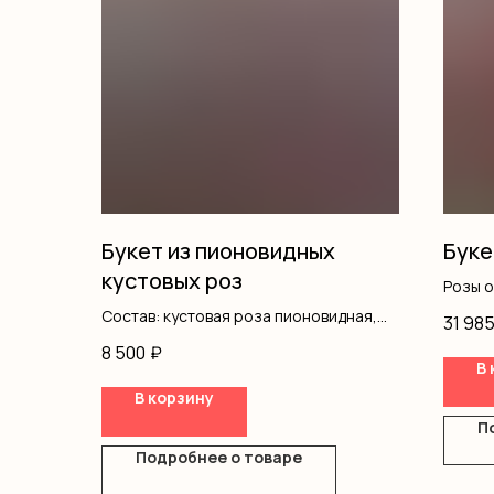
Букет из пионовидных
Буке
кустовых роз
Розы 
Оформ
Состав: кустовая роза пионовидная,
31 98
писташ, оформление
8 500
₽
В 
В корзину
П
Подробнее о товаре