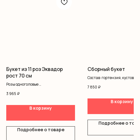
Букет из 11 роз Эквадор
Сборный букет
рост 70 см
Состав: гортензия, кустовая 
гипсофила, писташ, оформле
Розы одноголовые
7 850
₽
Оформление
3 965
₽
В корзину
В корзину
Подробнее о тов
Подробнее о товаре