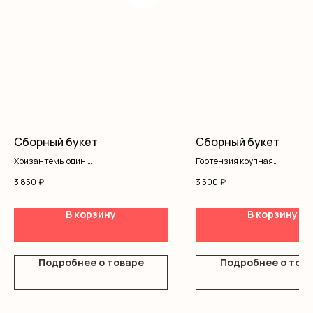
Сборный букет
Сборный букет
Хризантемы один
Гортензия крупная
Альстромерия
Кустовая роза
3 850
₽
3 500
₽
Оформление
Хризантема
Писташ
Оформление
В корзину
В корзину
Подробнее о товаре
Подробнее о тов