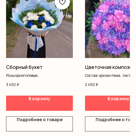
Сборный букет
Цветочная композиц
Розы одноголовые
Состав: хризантема,. писташ,
Хризантемы
оазис
3 450
₽
2 450
₽
Диантус
Оформление
В корзину
В корзину
Подробнее о товаре
Подробнее о тов