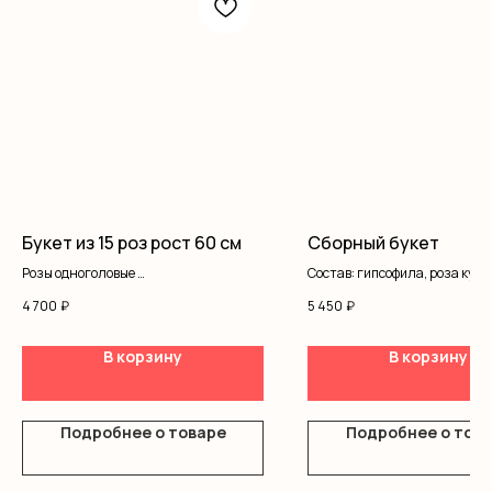
Букет из 15 роз рост 60 см
Сборный букет
Розы одноголовые
Состав: гипсофила, роза куст
Оформление
писташ, оформление
4 700
₽
5 450
₽
В корзину
В корзину
Подробнее о товаре
Подробнее о тов