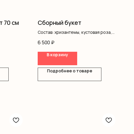
т 70 см
Сборный букет
Состав: хризантемы, кустовая роза,
гипсофила, альстромерия, писта,
6 500
₽
оформление
В корзину
Подробнее о товаре