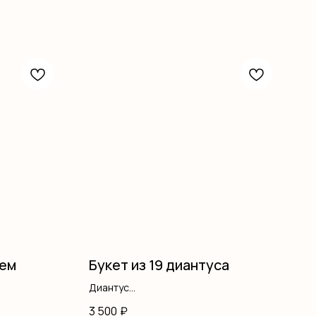
тем
Букет из 19 диантуса
Диантус
Оформление
3 500
₽