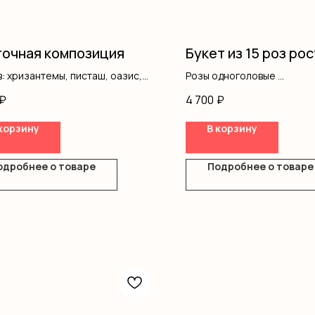
очная композиция
Букет из 15 роз рос
: хризантемы, писташ, оазис,
Розы одноголовые
ка
Оформление
₽
4 700
₽
корзину
В корзину
одробнее о товаре
Подробнее о товаре