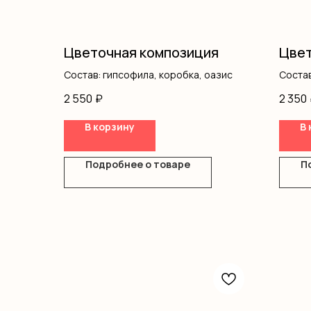
Цветочная композиция
Цвет
Состав: гипсофила, коробка, оазис
Состав
короб
2 550
₽
2 350
В корзину
В 
Подробнее о товаре
П