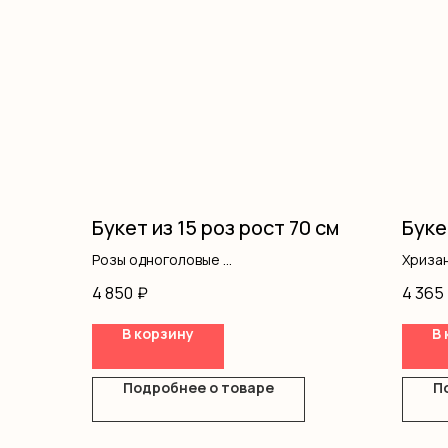
Букет из 15 роз рост 70 см
Буке
Розы одноголовые
Хриза
Оформление
Оформ
4 850
₽
4 365
В корзину
В 
Подробнее о товаре
П