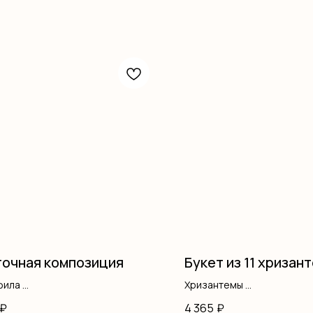
Корзина
очная композиция
Букет из 11 хризан
фила
Хризантемы
нтемы
Оформление
₽
4 365
₽