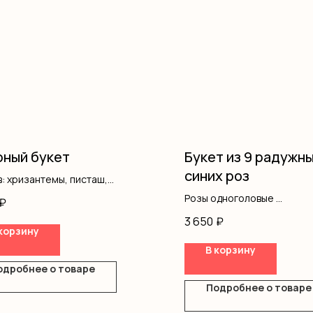
ный букет
Букет из 9 радужны
синих роз
: хризантемы, писташ,
ление
Розы одноголовые
₽
Оформление
3 650
₽
корзину
В корзину
одробнее о товаре
Подробнее о товаре