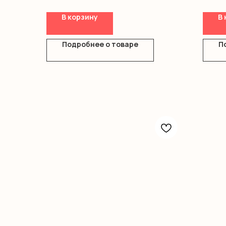
Гипсофила
Оазис
Оформление
Короб
В корзину
В 
Подробнее о товаре
П