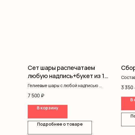
Сет шары распечатаем
Сбор
любую надпись+букет из 15
Состав
радужных роз
оформ
Гелиевые шары с любой надписью
3 350
Розы одноголовые
7 500
₽
Оформление
В 
В корзину
П
Подробнее о товаре