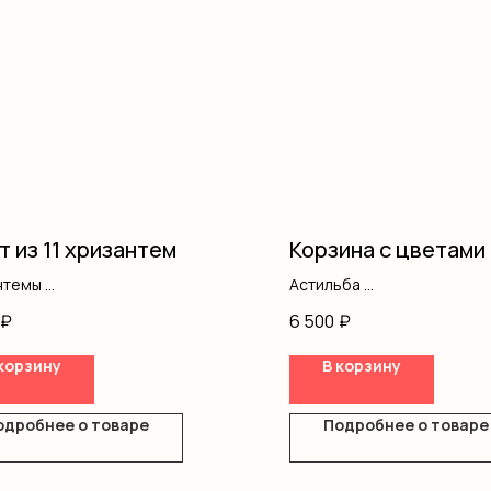
т из 11 хризантем
Корзина с цветами
нтемы
Астильба
ление
Альстромерия
₽
6 500
₽
Кустовая роза
Роза одноголовая
корзину
В корзину
Гипсофила
Хризантемы
Эустома
одробнее о товаре
Подробнее о товаре
Писташ
Оазис